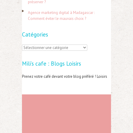
préserver ?
:
Agence marketing digital à Madagascar :
Comment éviter le mauvais choix ?
Catégories
C
a
Mili’s cafe : Blogs Loisirs
t
é
Prenez votre café devant votre blog préféré ! Loisirs
g
o
r
i
e
s