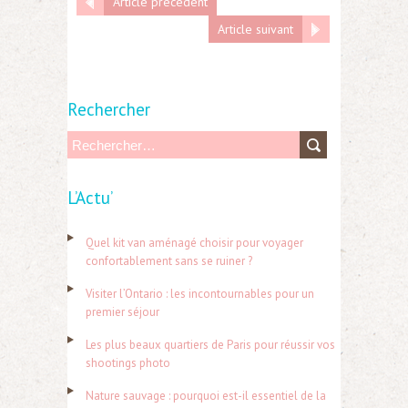
Article précédent
Article suivant
Rechercher
R
e
L’Actu’
c
h
Quel kit van aménagé choisir pour voyager
e
confortablement sans se ruiner ?
r
Visiter l’Ontario : les incontournables pour un
c
premier séjour
h
Les plus beaux quartiers de Paris pour réussir vos
e
shootings photo
r
Nature sauvage : pourquoi est-il essentiel de la