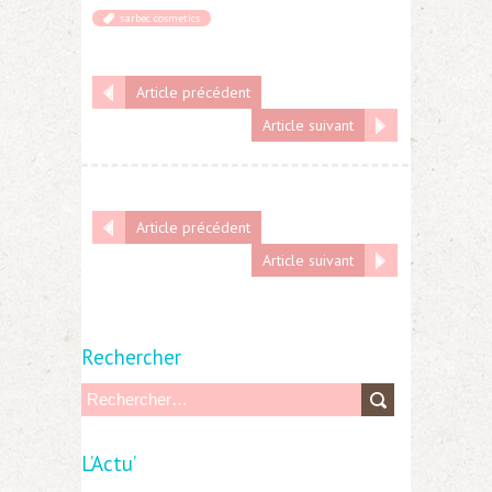
sarbec cosmetics
Article précédent
Article suivant
Article précédent
Article suivant
Rechercher
R
e
L’Actu’
c