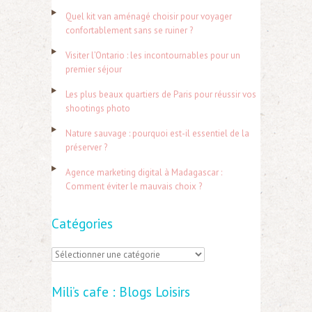
h
Quel kit van aménagé choisir pour voyager
e
confortablement sans se ruiner ?
r
Visiter l’Ontario : les incontournables pour un
c
premier séjour
h
Les plus beaux quartiers de Paris pour réussir vos
e
shootings photo
r
Nature sauvage : pourquoi est-il essentiel de la
préserver ?
:
Agence marketing digital à Madagascar :
Comment éviter le mauvais choix ?
Catégories
C
a
Mili’s cafe : Blogs Loisirs
t