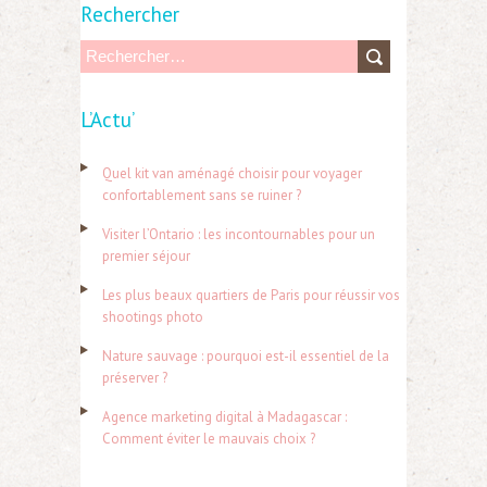
Rechercher
R
e
L’Actu’
c
h
Quel kit van aménagé choisir pour voyager
e
confortablement sans se ruiner ?
r
Visiter l’Ontario : les incontournables pour un
c
premier séjour
h
Les plus beaux quartiers de Paris pour réussir vos
e
shootings photo
r
Nature sauvage : pourquoi est-il essentiel de la
préserver ?
:
Agence marketing digital à Madagascar :
Comment éviter le mauvais choix ?