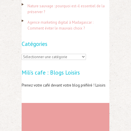
r
Nature sauvage : pourquoi est-il essentiel de la
préserver ?
:
Agence marketing digital à Madagascar :
Comment éviter le mauvais choix ?
Catégories
C
a
Mili’s cafe : Blogs Loisirs
t
é
Prenez votre café devant votre blog préféré ! Loisirs
g
o
r
i
e