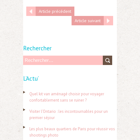
Article précédent
Article suivant
Rechercher
R
e
L’Actu’
c
h
Quel kit van aménagé choisir pour voyager
e
confortablement sans se ruiner ?
r
Visiter l’Ontario : les incontournables pour un
c
premier séjour
h
Les plus beaux quartiers de Paris pour réussir vos
e
shootings photo