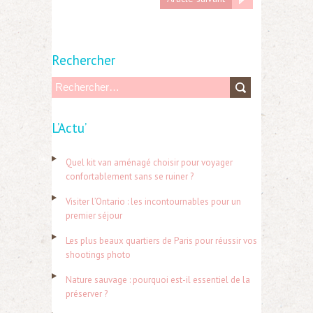
Rechercher
R
e
L’Actu’
c
h
Quel kit van aménagé choisir pour voyager
e
confortablement sans se ruiner ?
r
Visiter l’Ontario : les incontournables pour un
c
premier séjour
h
Les plus beaux quartiers de Paris pour réussir vos
e
shootings photo
r
Nature sauvage : pourquoi est-il essentiel de la
préserver ?