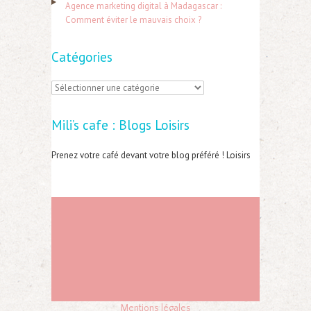
:
Agence marketing digital à Madagascar :
Comment éviter le mauvais choix ?
Catégories
C
a
Mili’s cafe : Blogs Loisirs
t
é
Prenez votre café devant votre blog préféré ! Loisirs
g
o
r
i
e
s
Mentions légales