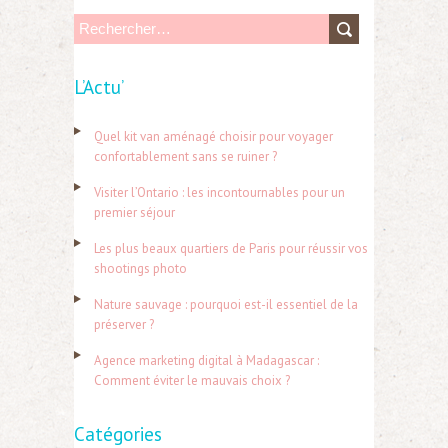
R
e
L’Actu’
c
h
Quel kit van aménagé choisir pour voyager
e
confortablement sans se ruiner ?
r
Visiter l’Ontario : les incontournables pour un
c
premier séjour
h
Les plus beaux quartiers de Paris pour réussir vos
e
shootings photo
r
Nature sauvage : pourquoi est-il essentiel de la
préserver ?
:
Agence marketing digital à Madagascar :
Comment éviter le mauvais choix ?
Catégories