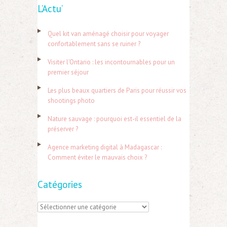
L’Actu’
c
h
Quel kit van aménagé choisir pour voyager
e
confortablement sans se ruiner ?
r
Visiter l’Ontario : les incontournables pour un
c
premier séjour
h
Les plus beaux quartiers de Paris pour réussir vos
e
shootings photo
r
Nature sauvage : pourquoi est-il essentiel de la
préserver ?
:
Agence marketing digital à Madagascar :
Comment éviter le mauvais choix ?
Catégories
C
a