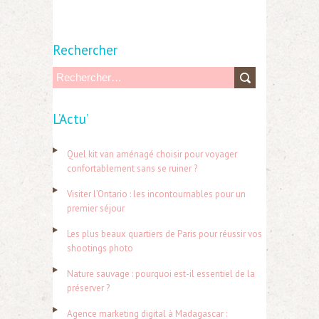
Rechercher
R
e
L’Actu’
c
h
Quel kit van aménagé choisir pour voyager
e
confortablement sans se ruiner ?
r
Visiter l’Ontario : les incontournables pour un
c
premier séjour
h
Les plus beaux quartiers de Paris pour réussir vos
e
shootings photo
r
Nature sauvage : pourquoi est-il essentiel de la
préserver ?
:
Agence marketing digital à Madagascar :