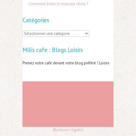
Comment éviter le mauvais choix ?
Catégories
C
a
Mili’s cafe : Blogs Loisirs
t
é
Prenez votre café devant votre blog préféré ! Loisirs
g
o
r
i
e
s
Mentions légales