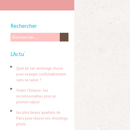
Rechercher
R
e
L’Actu’
c
h
Quel kit van aménagé choisir
e
pour voyager confortablement
sans se ruiner ?
r
c
Visiter l’Ontario : les
incontournables pour un
h
premier séjour
e
Les plus beaux quartiers de
r
Paris pour réussir vos shootings
photo