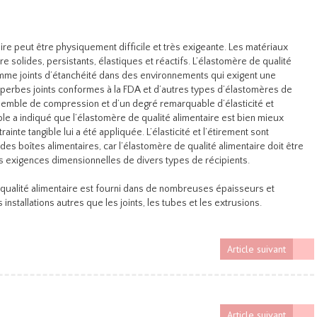
aire peut être physiquement difficile et très exigeante. Les matériaux
tre solides, persistants, élastiques et réactifs. L’élastomère de qualité
mme joints d’étanchéité dans des environnements qui exigent une
 superbes joints conformes à la FDA et d’autres types d’élastomères de
nsemble de compression et d’un degré remarquable d’élasticité et
le a indiqué que l’élastomère de qualité alimentaire est bien mieux
inte tangible lui a été appliquée. L’élasticité et l’étirement sont
 des boîtes alimentaires, car l’élastomère de qualité alimentaire doit être
s exigences dimensionnelles de divers types de récipients.
e qualité alimentaire est fourni dans de nombreuses épaisseurs et
 installations autres que les joints, les tubes et les extrusions.
Article suivant
Article suivant