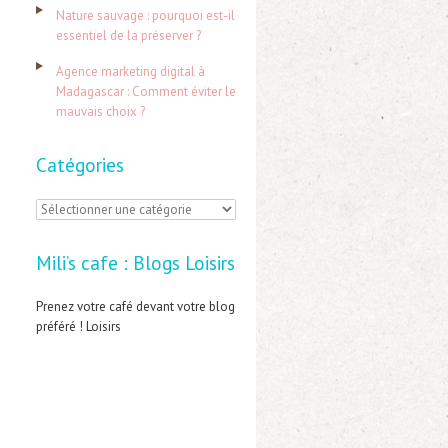
:
Nature sauvage : pourquoi est-il
essentiel de la préserver ?
Agence marketing digital à
Madagascar : Comment éviter le
mauvais choix ?
Catégories
C
a
Mili’s cafe : Blogs Loisirs
t
é
Prenez votre café devant votre blog
préféré ! Loisirs
g
o
r
i