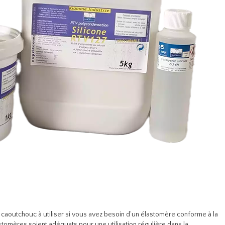
n caoutchouc à utiliser si vous avez besoin d’un élastomère conforme à la
astomères soient adéquats pour une utilisation régulière dans la