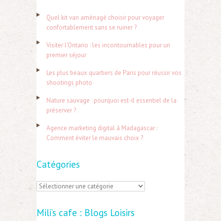
h
Quel kit van aménagé choisir pour voyager
e
confortablement sans se ruiner ?
r
Visiter l’Ontario : les incontournables pour un
c
premier séjour
h
Les plus beaux quartiers de Paris pour réussir vos
e
shootings photo
r
Nature sauvage : pourquoi est-il essentiel de la
préserver ?
:
Agence marketing digital à Madagascar :
Comment éviter le mauvais choix ?
Catégories
C
a
Mili’s cafe : Blogs Loisirs
t