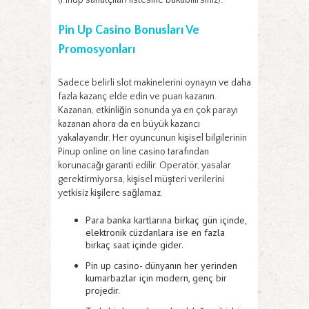
Pin Up Casino Bonusları Ve
Promosyonları
Sadece belirli slot makinelerini oynayın ve daha
fazla kazanç elde edin ve puan kazanın.
Kazanan, etkinliğin sonunda ya en çok parayı
kazanan ahora da en büyük kazancı
yakalayandır. Her oyuncunun kişisel bilgilerinin
Pinup online on line casino tarafından
korunacağı garanti edilir. Operatör, yasalar
gerektirmiyorsa, kişisel müşteri verilerini
yetkisiz kişilere sağlamaz.
Para banka kartlarına birkaç gün içinde,
elektronik cüzdanlara ise en fazla
birkaç saat içinde gider.
Pin up casino- dünyanın her yerinden
kumarbazlar için modern, genç bir
projedir.