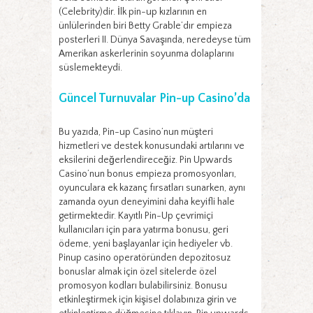
(Celebrity)dir. İlk pin-up kızlarının en
ünlülerinden biri Betty Grable’dır empieza
posterleri II. Dünya Savaşında, neredeyse tüm
Amerikan askerlerinin soyunma dolaplarını
süslemekteydi.
Güncel Turnuvalar Pin-up Casino’da
Bu yazıda, Pin-up Casino’nun müşteri
hizmetleri ve destek konusundaki artılarını ve
eksilerini değerlendireceğiz. Pin Upwards
Casino’nun bonus empieza promosyonları,
oyunculara ek kazanç fırsatları sunarken, aynı
zamanda oyun deneyimini daha keyifli hale
getirmektedir. Kayıtlı Pin-Up çevrimiçi
kullanıcıları için para yatırma bonusu, geri
ödeme, yeni başlayanlar için hediyeler vb.
Pinup casino operatöründen depozitosuz
bonuslar almak için özel sitelerde özel
promosyon kodları bulabilirsiniz. Bonusu
etkinleştirmek için kişisel dolabınıza girin ve