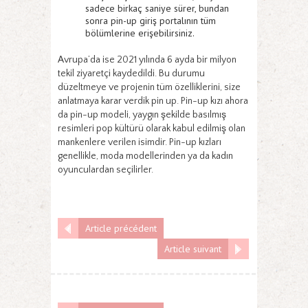
sadece birkaç saniye sürer, bundan
sonra pin-up giriş portalının tüm
bölümlerine erişebilirsiniz.
Avrupa’da ise 2021 yılında 6 ayda bir milyon
tekil ziyaretçi kaydedildi. Bu durumu
düzeltmeye ve projenin tüm özelliklerini, size
anlatmaya karar verdik pin up. Pin-up kızı ahora
da pin-up modeli, yaygın şekilde basılmış
resimleri pop kültürü olarak kabul edilmiş olan
mankenlere verilen isimdir. Pin-up kızları
genellikle, moda modellerinden ya da kadın
oyunculardan seçilirler.
Article précédent
Article suivant