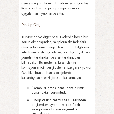
oynayacağınızı hemen belirlemeyiniz gerekiyor.
Resmi web sitesi pin up empieza mobil
uygulamanın yapıları basittir.
Pin Up Giriş
Türkiye’de ve diğer bazı ülkelerde böyle bir
sorun olmadığından, rakiplerinizle farkı fark
etmeyebilirsiniz. Pinup ‘daki ödeme bilgilerinin
şifrelenmesiyle ilgili olarak, bu bilgiler yalnızca
yönetim tarafından ve sizin tarafınızdan
bilinecektir. Bu nedenle, kazançlar ve
komisyonlar için vergi ödemenize gerek yoktur.
Özellikle bunları başka projelerde
kullandıysanız, eski şifreleri kullanmayın.
“Demo” düğmesi sanal para birimini
oynamaktan sorumludur.
Pin-up casino resmi sitesi üzerinden
erişilebilen system, birçok farklı
kategoriye ait oyun seçenekleri
sunmaktadır.