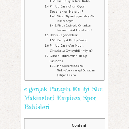
Pin Up Giyim Tarzı Nedir?
Pin Up Casino’nun Oyun
Seçenekleri Nelerdir?
Vücut Tipine Uygun Mayo Ve
Bikini Seçimi
Pinup Casino’da Oynarken
Nelere Dikkat Etmelisiniz?
Bahis Seçenekleri:
Emniyet Pin Up Casino
Pin Up Casino’yu Mobil
Cihazlarda Oynayabilir Miyim?
Güncel Turnuvalar Pin-up
Casino’da
Pin Upwards Casino:
Türkiye’de » « engel Olmadan
Çalışan Casino
« gerçek Parayla En Iyi Slot
Makineleri Empieza Spor
Bahisleri
Content