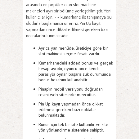
arasında en popüler olan slot machine
makineleri ayrı bir bölüme yerleştirilmiştir. Yeni
kullanıcılar için, » « kumarhane ile tanışmaya bu
slotlarla başlamanızı öneririz. Pin Up kayıt
yapmadan önce dikkat edilmesi gereken bazı
noktalar bulunmaktadır.
Ayrıca yan menüde, üreticiye göre bir
slot makinesi seçme fırsatı vardır.
Kumarhanedeki added bonus ve gerçek
hesap ayrıdır, oyuncu önce kendi
parasıyla oynar, başarısızlık durumunda
bonus hesabını kullanabilir.
Pinap’ın mobil versiyonu doğrudan
resmi web sitesinde mevcuttur.
Pin Up kayıt yapmadan önce dikkat
edilmesi gereken bazı noktalar
bulunmaktadır.
Bunun için tek bir site kullanılır ve site
yön yönlendirme sistemine sahiptir.