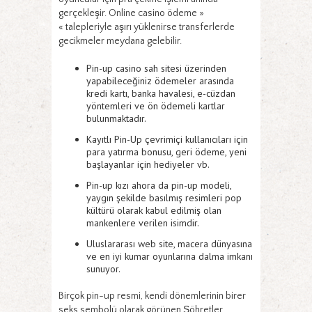
gerçekleşir. Online casino ödeme »
« talepleriyle aşırı yüklenirse transferlerde
gecikmeler meydana gelebilir.
Pin-up casino sah sitesi üzerinden
yapabileceğiniz ödemeler arasında
kredi kartı, banka havalesi, e-cüzdan
yöntemleri ve ön ödemeli kartlar
bulunmaktadır.
Kayıtlı Pin-Up çevrimiçi kullanıcıları için
para yatırma bonusu, geri ödeme, yeni
başlayanlar için hediyeler vb.
Pin-up kızı ahora da pin-up modeli,
yaygın şekilde basılmış resimleri pop
kültürü olarak kabul edilmiş olan
mankenlere verilen isimdir.
Uluslararası web site, macera dünyasına
ve en iyi kumar oyunlarına dalma imkanı
sunuyor.
Birçok pin-up resmi, kendi dönemlerinin birer
seks sembolü olarak görünen Şöhretler