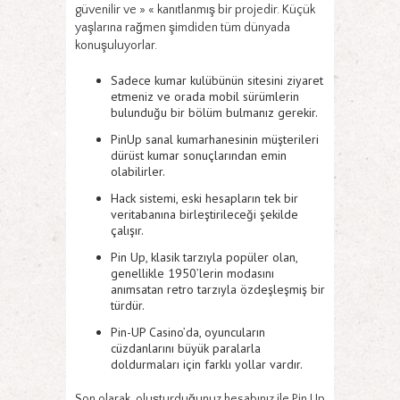
güvenilir ve » « kanıtlanmış bir projedir. Küçük
yaşlarına rağmen şimdiden tüm dünyada
konuşuluyorlar.
Sadece kumar kulübünün sitesini ziyaret
etmeniz ve orada mobil sürümlerin
bulunduğu bir bölüm bulmanız gerekir.
PinUp sanal kumarhanesinin müşterileri
dürüst kumar sonuçlarından emin
olabilirler.
Hack sistemi, eski hesapların tek bir
veritabanına birleştirileceği şekilde
çalışır.
Pin Up, klasik tarzıyla popüler olan,
genellikle 1950’lerin modasını
anımsatan retro tarzıyla özdeşleşmiş bir
türdür.
Pin-UP Casino’da, oyuncuların
cüzdanlarını büyük paralarla
doldurmaları için farklı yollar vardır.
Son olarak, oluşturduğunuz hesabınız ile Pin Up