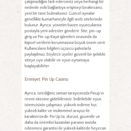
çalışmadığını fark ederseniz veya herhangi bir
nedenle eski bağlantıya erişmeyi bırakırsanız,
yeni bir tane bulmalısınız. Güncel aynalar
genellikle kumarhaneyle ilgili web sitelerinde
bulunur. Ayrıca, yönetim bazen oyuncularına
postayla yeni adresler gönderir. Site, pin-up
giriş ve Pin-up Kayıt işlemleri sırasında da
kişisel verilerin korunmasına büyük önem verir.
Kullanıcıların bilgileri üçüncü şahıslarla
paylaşılmaz, böylece üyeler güvenli bir şekilde
siteye üye olabilir ve oyun oynamaya
başlayabilirler.
Emniyet Pin Up Casino
Ayrıca, istediğiniz zaman tarayıcınızda Pinup’ın
resmi sitesine gidebilirsiniz. İndirilebilir oyun
istemcisinin çalışması, yüksek indirme hızı,
yüksek kalite ve mükemmel arayüz ile
karakterizedir. Pin Up’ta, dürüst, güvenilir ve
daha da önemlisi kazanılan paranın anında
ödenmesi garantisi ile yüksek kalitede heyecan