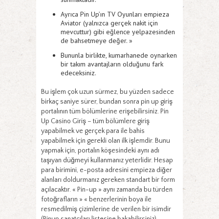
Ayrıca Pin Up’ın TV Oyunları empieza
Aviator (yalnızca gerçek nakit için
mevcuttur) gibi eğlence yelpazesinden
de bahsetmeye değer. »
Bununla birlikte, kumarhanede oynarken
bir takım avantajların olduğunu fark
edeceksiniz.
Bu işlem çok uzun sürmez, bu yüzden sadece
birkaç saniye sürer, bundan sonra pin up giriş
portalının tüm bölümlerine erişebilirsiniz. Pin
Up Casino Giriş – tüm bölümlere giriş
yapabilmek ve gerçek para ile bahis
yapabilmek için gerekli olan ilk işlemdir. Bunu
yapmak için, portalın köşesindeki aynı adı
taşıyan düğmeyi kullanmanız yeterlidir. Hesap
para birimini, e-posta adresini empieza diğer
alanları doldurmanız gereken standart bir form
açılacaktır. « Pin-up » aynı zamanda bu türden
fotoğrafların » « benzerlerinin boya ile
resmedilmiş çizimlerine de verilen bir isimdir
(Pinup sanatçıları listesine bakabilirsiniz).