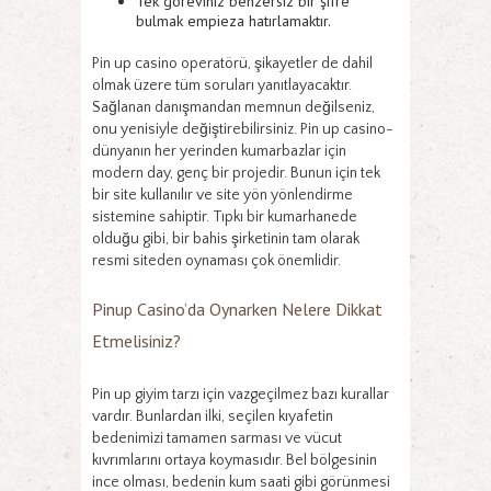
Tek göreviniz benzersiz bir şifre
bulmak empieza hatırlamaktır.
Pin up casino operatörü, şikayetler de dahil
olmak üzere tüm soruları yanıtlayacaktır.
Sağlanan danışmandan memnun değilseniz,
onu yenisiyle değiştirebilirsiniz. Pin up casino-
dünyanın her yerinden kumarbazlar için
modern day, genç bir projedir. Bunun için tek
bir site kullanılır ve site yön yönlendirme
sistemine sahiptir. Tıpkı bir kumarhanede
olduğu gibi, bir bahis şirketinin tam olarak
resmi siteden oynaması çok önemlidir.
Pinup Casino’da Oynarken Nelere Dikkat
Etmelisiniz?
Pin up giyim tarzı için vazgeçilmez bazı kurallar
vardır. Bunlardan ilki, seçilen kıyafetin
bedenimizi tamamen sarması ve vücut
kıvrımlarını ortaya koymasıdır. Bel bölgesinin
ince olması, bedenin kum saati gibi görünmesi