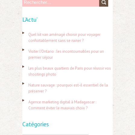
R
e
L’Actu’
c
h
Quel kit van aménagé choisir pour voyager
e
confortablement sans se ruiner ?
r
Visiter l’Ontario : les incontournables pour un
c
premier séjour
h
Les plus beaux quartiers de Paris pour réussir vos
e
shootings photo
r
Nature sauvage : pourquoi est-il essentiel de la
préserver ?
:
Agence marketing digital à Madagascar :
Comment éviter le mauvais choix ?
Catégories