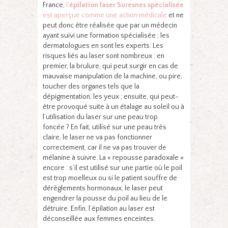
France,
l’
épilation laser Suresnes spécialisée
est aperçue comme une action médicale
et ne
peut donc être réalisée que par un médecin
ayant suivi une formation spécialisée ; les
dermatologues en sont les experts. Les
risques liés au laser sont nombreux : en
premier, la brulure, qui peut surgir en cas de
mauvaise manipulation de la machine, ou pire,
toucher des organes tels que la
dépigmentation, les yeux ; ensuite, qui peut-
être provoqué suite à un étalage au soleil ou à
l’utilisation du laser sur une peau trop
foncée ? En fait, utilisé sur une peau très
claire, le laser ne va pas fonctionner
correctement, car il ne va pas trouver de
mélanine à suivre. La « repousse paradoxale »
encore : s’il est utilisé sur une partie où le poil
est trop moelleux ou si le patient souffre de
dérèglements hormonaux, le laser peut
engendrer la pousse du poil au lieu de le
détruire. Enfin, l’épilation au laser est
déconseillée aux femmes enceintes.