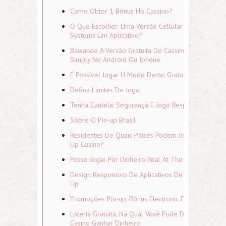
Como Obter 1 Bônus No Cassino?
O Que Escolher: Uma Versão Cellular Do Site
Systems Um Aplicativo?
Baixando A Versão Gratuita Do Cassino Pin Up
Simply No Android Ou Iphone
É Possível Jogar U Modo Demo Gratuitamente?
Defina Limites De Jogo
Tenha Cautela: Segurança E Jogo Responsável
Sobre O Pin-up Brasil
Residentes De Quais Países Podem Jogar No Pin
Up Casino?
Posso Jogar Por Dinheiro Real At The Ganhar?
Design Responsivo De Aplicativos De Cassino Pin
Up
Promoções Pin-up, Bônus Electronic Fichas
Loteria Gratuita, Na Qual Você Pode Do Pin-up
Casino Ganhar Dinheiro