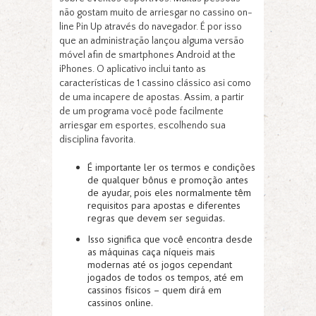
não gostam muito de arriesgar no cassino on-
line Pin Up através do navegador. É por isso
que an administração lançou alguma versão
móvel afin de smartphones Android at the
iPhones. O aplicativo inclui tanto as
características de 1 cassino clássico asi como
de uma incapere de apostas. Assim, a partir
de um programa você pode facilmente
arriesgar em esportes, escolhendo sua
disciplina favorita.
É importante ler os termos e condições
de qualquer bônus e promoção antes
de ayudar, pois eles normalmente têm
requisitos para apostas e diferentes
regras que devem ser seguidas.
Isso significa que você encontra desde
as máquinas caça níqueis mais
modernas até os jogos cependant
jogados de todos os tempos, até em
cassinos físicos – quem dirá em
cassinos online.