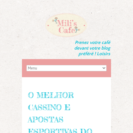
Prenez votre café
devant votre blog
préféré ! Loisirs
O MELHOR
CASSINO E
APOSTAS
ESPORTIVAS DO