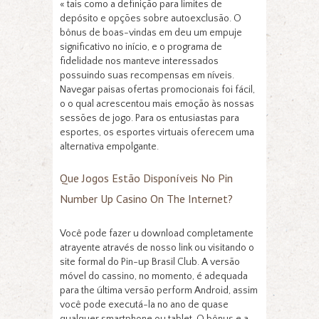
« tais como a definição para limites de
depósito e opções sobre autoexclusão. O
bônus de boas-vindas em deu um empuje
significativo no início, e o programa de
fidelidade nos manteve interessados
possuindo suas recompensas em níveis.
Navegar paisas ofertas promocionais foi fácil,
o o qual acrescentou mais emoção às nossas
sessões de jogo. Para os entusiastas para
esportes, os esportes virtuais oferecem uma
alternativa empolgante.
Que Jogos Estão Disponíveis No Pin
Number Up Casino On The Internet?
Você pode fazer u download completamente
atrayente através de nosso link ou visitando o
site formal do Pin-up Brasil Club. A versão
móvel do cassino, no momento, é adequada
para the última versão perform Android, assim
você pode executá-la no ano de quase
qualquer smartphone ou tablet. O bônus e a