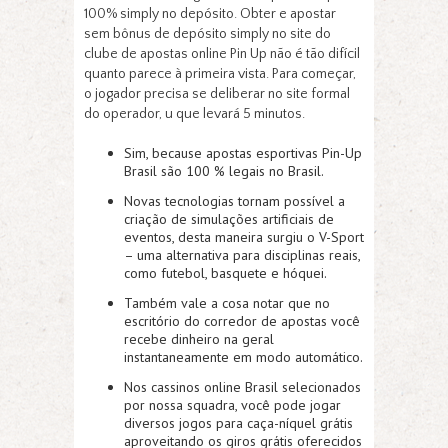
100% simply no depósito. Obter e apostar
sem bônus de depósito simply no site do
clube de apostas online Pin Up não é tão difícil
quanto parece à primeira vista. Para começar,
o jogador precisa se deliberar no site formal
do operador, u que levará 5 minutos.
Sim, because apostas esportivas Pin-Up
Brasil são 100 % legais no Brasil.
Novas tecnologias tornam possível a
criação de simulações artificiais de
eventos, desta maneira surgiu o V-Sport
– uma alternativa para disciplinas reais,
como futebol, basquete e hóquei.
Também vale a cosa notar que no
escritório do corredor de apostas você
recebe dinheiro na geral
instantaneamente em modo automático.
Nos cassinos online Brasil selecionados
por nossa squadra, você pode jogar
diversos jogos para caça-níquel grátis
aproveitando os giros grátis oferecidos