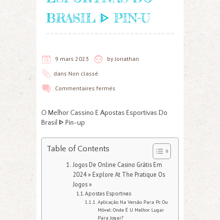
BRASIL ᐈ PIN-U
9 mars 2023
by
Jonathan
dans
Non classé
Commentaires fermés
O Melhor Cassino E Apostas Esportivas Do
Brasil ᐈ Pin-up
Table of Contents
Jogos De Online Casino Grátis Em
2024 » Explore At The Pratique Os
Jogos »
Apostas Esportivas
Aplicação Na Versão Para Pc Ou
Móvel: Onde É U Melhor Lugar
Para Jogar?