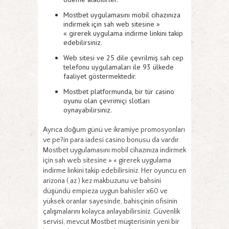
Mostbet uygulamasını mobil cihazınıza
indirmek için sah web sitesine »
« girerek uygulama indirme linkini takip
edebilirsiniz.
Web sitesi ve 25 dile çevrilmiş sah cep
telefonu uygulamaları ile 93 ülkede
faaliyet göstermektedir.
Mostbet platformunda, bir tür casino
oyunu olan çevrimiçi slotları
oynayabilirsiniz.
Ayrıca doğum günü ve ikramiye promosyonları
ve pe?in para iadesi casino bonusu da vardır.
Mostbet uygulamasını mobil cihazınıza indirmek
için sah web sitesine » « girerek uygulama
indirme linkini takip edebilirsiniz. Her oyuncu en
arizona ( az ) kez makbuzunu ve bahsini
düşündü empieza uygun bahisler x60 ve
yüksek oranlar sayesinde, bahisçinin ofisinin
çalışmalarını kolayca anlayabilirsiniz. Güvenlik
servisi, mevcut Mostbet müşterisinin yeni bir