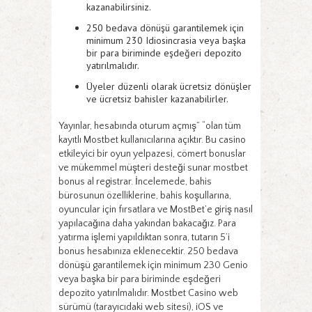
kazanabilirsiniz.
250 bedava dönüşü garantilemek için
minimum 230 Idiosincrasia veya başka
bir para biriminde eşdeğeri depozito
yatırılmalıdır.
Üyeler düzenli olarak ücretsiz dönüşler
ve ücretsiz bahisler kazanabilirler.
Yayınlar, hesabında oturum açmış” “olan tüm
kayıtlı Mostbet kullanıcılarına açıktır. Bu casino
etkileyici bir oyun yelpazesi, cömert bonuslar
ve mükemmel müşteri desteği sunar mostbet
bonus al registrar. İncelemede, bahis
bürosunun özelliklerine, bahis koşullarına,
oyuncular için fırsatlara ve MostBet’e giriş nasıl
yapılacağına daha yakından bakacağız. Para
yatırma işlemi yapıldıktan sonra, tutarın 5’i
bonus hesabınıza eklenecektir. 250 bedava
dönüşü garantilemek için minimum 230 Genio
veya başka bir para biriminde eşdeğeri
depozito yatırılmalıdır. Mostbet Casino web
sürümü (tarayıcıdaki web sitesi), iOS ve