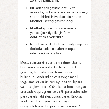
zorunda kalmazsınız.
Bu kadar çok şaşırtıcı özellik ve
avantajla, bu kadar çok insanın çevrimiçi
spor bahisleri ihtiyaçları için neden
Mostbet’i seçtiği şaşırtıcı değil.
Mostbet güncel giriş sonrasında
yapacağınız üyelik için form
doldurmanız yeterlidir.
Futbol ve basketboldan bandy empieza
florbola kadar, mostbet’in toplam
ödemesi% ninety five.
Mostbet’in sprained ankle treatment bahis
bürosunun sprained ankle treatment de
çevrimiçi kumarhanenin hizmetlerinin
bulunduğu Android os ve iOS için mobil
uygulamaları vardır. Yeni oyuncular, ilk para
yatırma işlemlerinin 0’üne kadar bonusun yanı
sıra sadakat programı ve pe?in para iadesinden
para yararlanabilirler. Bonus parası Brick adı
verilen özel bir oyun para birimiyle
değiştirilebilir ve bu pra bir sonraki süre?te