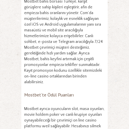
Mostbet bahis borsası Türkiye, karşıt
görüşlere sahip kişileri eşleştirir, afin de
empieza bahis oranlarını yönetir. Com’da
müşterilerimiz, kolaylık ve esneklik sağlayan
özel iOS ve Android uygulamalarının yanı sıra
masaüstü ve mobil site aracılığıyla
hizmetlerimize kolayca erişebilirler. Canlı
sohbet, e-posta ve Telegram aracılığıyla 7/24
Mostbet çevrimiçi müşteri desteğimiz,
gerektiğinde hızlı yardım sağlar. Ayrıca
Mostbet, bahis keyfini artırmak için çeşitli
promosyonlar empieza teklifler sunmaktadır.
Kayıt promosyon kodunu özellikle sitemizdeki
on-line casino ortaklarından birinden
alabilirsiniz.
Mostbet’te Ödül Puanları
Mostbet ayrıca oyuncuların slot, masa oyunları,
movie holdem poker ve canlı krupiye oyunları
oynayabileceği bir çevrimiçi on line casino
platformu weil sağlayabilir. Hesabınızı silmek