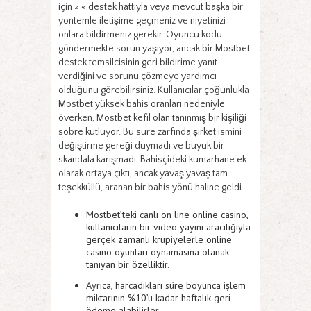
için » « destek hattıyla veya mevcut başka bir
yöntemle iletişime geçmeniz ve niyetinizi
onlara bildirmeniz gerekir. Oyuncu kodu
göndermekte sorun yaşıyor, ancak bir Mostbet
destek temsilcisinin geri bildirime yanıt
verdiğini ve sorunu çözmeye yardımcı
olduğunu görebilirsiniz. Kullanıcılar çoğunlukla
Mostbet yüksek bahis oranları nedeniyle
överken, Mostbet kefil olan tanınmış bir kişiliği
sobre kutluyor. Bu süre zarfında şirket ismini
değiştirme gereği duymadı ve büyük bir
skandala karışmadı. Bahisçideki kumarhane ek
olarak ortaya çıktı, ancak yavaş yavaş tam
teşekküllü, aranan bir bahis yönü haline geldi.
Mostbet’teki canlı on line online casino,
kullanıcıların bir video yayını aracılığıyla
gerçek zamanlı krupiyelerle online
casino oyunları oynamasına olanak
tanıyan bir özelliktir.
Ayrıca, harcadıkları süre boyunca işlem
miktarının %10’u kadar haftalık geri
ödeme alabilirler.