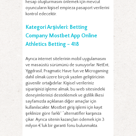
hesap oluşturmasını önlemek için mevcut
oyuncuların kişisel empieza pasaport verilerini
kontrol edecektir.
Kategori Arşivleri: Betting
Company Mostbet App Online
Athletics Betting – 418
Ayrıca internet sitelerinin mobil uygulamasını
ve masaüstü sürümünü de sunuyorlar. NetEnt,
Yggdrasil, Pragmatic Have fun ve Microgaming
dahil olmak üzere birçok yazılım geliştiricinin
güvenilir ortağıdırlar. Kişisel verileriniz
siparişinizi işleme almak, bu web sitesindeki
deneyimlerinizi desteklemek ve gizlilik ilkesi
sayfamızda açıklanan diğer amaçlar için
kullanılacaktır. Mostbet giriş işlemi için kayıt
şeklinize göre farklı” “alternatifler karşınıza
çıkar. Ayrıca sitenin kazançları ödemek için 3
milyon €’luk bir garanti fonu bulunmakta.