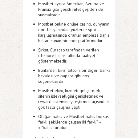
Mostbet ayrıca Amerikan, Avrupa ve
Fransız gibi çeşitli rulet çeşitleri de
sunmaktadır.
Mostbet online online casino, dünyanın
dört bir yanından yüzlerce spor
karşılaşmasında oranlar empieza bahis
hatları sunan bir spor platformudur.
Şirket, Curacao tarafından verilen
offshore lisansı altında faaliyet
göstermektedir.
Bunlardan birisi bitcoin, bir diğeri banka
havalesi ve papara gibi hoş
seçeneklerdir.
MostBet ekibi, hizmeti geliştirmek,
sitenin işlevselliğini genişletmek ve
reward sistemini iyileştirmek açısından
çok fazla çalışma yaptı.
Olağan bahis ve Mostbet bahis borsası,
farklı şekillerde çalışan iki farklı” »
« “bahis türüdür.