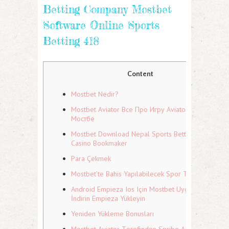
Betting Company Mostbet
Software Online Sports
Betting 418
Content
Mostbet Nedir?
Mostbet Aviator Все Про Игру Aviator В Mostbet
Мостбе
Mostbet Download Nepal Sports Betting Plus
Casino Bookmaker
Para Çekmek
Mostbet’te Bahis Yapılabilecek Spor Türleri
Android Empieza Ios Için Mostbet Uygulamasını
İndirin Empieza Yükleyin
Yeniden Yükleme Bonusları
Mostbet Aviator Tərəfindən Spribe Azərbaycanda