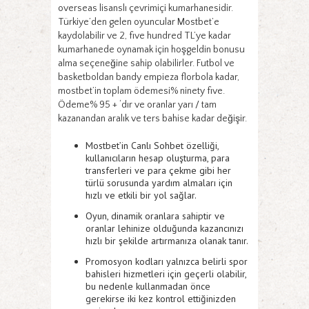
overseas lisanslı çevrimiçi kumarhanesidir.
Türkiye’den gelen oyuncular Mostbet’e
kaydolabilir ve 2, five hundred TL’ye kadar
kumarhanede oynamak için hoşgeldin bonusu
alma seçeneğine sahip olabilirler. Futbol ve
basketboldan bandy empieza florbola kadar,
mostbet’in toplam ödemesi% ninety five.
Ödeme% 95 + ‘dır ve oranlar yarı / tam
kazanandan aralık ve ters bahise kadar değişir.
Mostbet’in Canlı Sohbet özelliği,
kullanıcıların hesap oluşturma, para
transferleri ve para çekme gibi her
türlü sorusunda yardım almaları için
hızlı ve etkili bir yol sağlar.
Oyun, dinamik oranlara sahiptir ve
oranlar lehinize olduğunda kazancınızı
hızlı bir şekilde artırmanıza olanak tanır.
Promosyon kodları yalnızca belirli spor
bahisleri hizmetleri için geçerli olabilir,
bu nedenle kullanmadan önce
gerekirse iki kez kontrol ettiğinizden