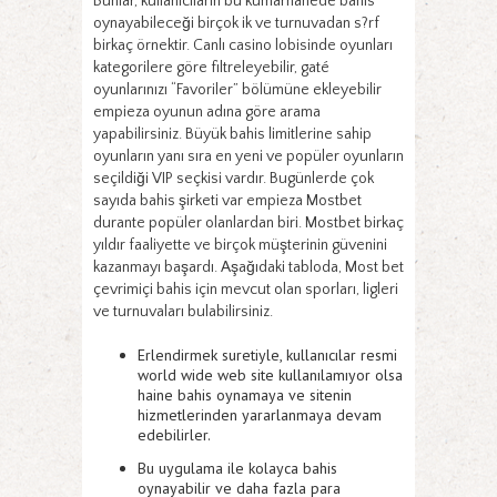
Bunlar, kullanıcıların bu kumarhanede bahis
oynayabileceği birçok ik ve turnuvadan s?rf
birkaç örnektir. Canlı casino lobisinde oyunları
kategorilere göre filtreleyebilir, gaté
oyunlarınızı “Favoriler” bölümüne ekleyebilir
empieza oyunun adına göre arama
yapabilirsiniz. Büyük bahis limitlerine sahip
oyunların yanı sıra en yeni ve popüler oyunların
seçildiği VIP seçkisi vardır. Bugünlerde çok
sayıda bahis şirketi var empieza Mostbet
durante popüler olanlardan biri. Mostbet birkaç
yıldır faaliyette ve birçok müşterinin güvenini
kazanmayı başardı. Aşağıdaki tabloda, Most bet
çevrimiçi bahis için mevcut olan sporları, ligleri
ve turnuvaları bulabilirsiniz.
Erlendirmek suretiyle, kullanıcılar resmi
world wide web site kullanılamıyor olsa
haine bahis oynamaya ve sitenin
hizmetlerinden yararlanmaya devam
edebilirler.
Bu uygulama ile kolayca bahis
oynayabilir ve daha fazla para