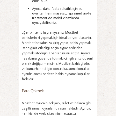
emin olun.
Ayrıca, daha fazla rahatlık için bu
oyunları hem masaüstü sprained ankle
treatment de mobil cihazlarda
oynayabilirsiniz.
Eğer bir tenis hayranıysanız, Mostbet
bahislerinizi yapmak için ideal bir yer olacaktır.
Mostbet hesabınıza giriş yapın, bahis yapmak
istediğiniz etkinliği seçin sigue ardından
yapmak istediğiniz bahis türünü seçin. Ayrıca
hesabınızı güvende tutmak için şifrenizi düzenli
olarak değiştirmelisiniz. Mostbet bahisçi ofisi
ve kumarhanesi için bonus kazanma koşulları
aynıdır, ancak sadece bahis oynama koşulları
farklıdır.
Para Çekmek
Mostbet ayrıca black jack, rulet ve bakara gibi
çeşitli zaman oyunları da sunmaktadır. Ayrıca,
her ikisi de web sitesinin masaüstü