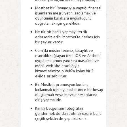
Mostbet bir” “oyuncuyla yaptığı finansal
işlemlerin meşruiyetini sağlamak ve
oyuncunun kurallara uygunluğunu
doğrulamak için gereklidir.
Ne tür bir bahis yapmayı tercih
ederseniz edin, Mostbet’te herkes için
bir şeyler vardır.
Com’da müşterilerimiz, kolaylık ve
esneklik sağlayan özel iOS ve Android
uygulamalarının yanı sıra masaüstü ve
mobil web site aracılığıyla
hizmetlerimize olduk?a kolay bir ?
ekilde erişebilirler.
Bir Mostbet promosyon kodunu
kullanmak için, oyuncular önce bir hesap
oluşturmalı veya mevcut hesaplarına
giriş yapmalıdır.
Kimlik belgenizin fotoğrafını
göndermek de dahil olmak üzere bunu
çeşitli şekillerde yapabilirsiniz.