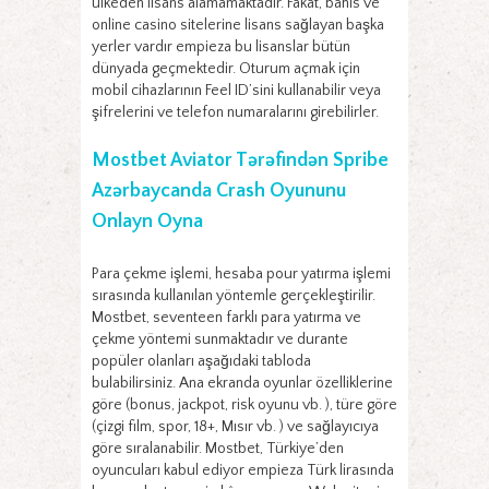
ülkeden lisans alamamaktadır. Fakat, bahis ve
online casino sitelerine lisans sağlayan başka
yerler vardır empieza bu lisanslar bütün
dünyada geçmektedir. Oturum açmak için
mobil cihazlarının Feel ID’sini kullanabilir veya
şifrelerini ve telefon numaralarını girebilirler.
Mostbet Aviator Tərəfindən Spribe
Azərbaycanda Crash Oyununu
Onlayn Oyna
Para çekme işlemi, hesaba pour yatırma işlemi
sırasında kullanılan yöntemle gerçekleştirilir.
Mostbet, seventeen farklı para yatırma ve
çekme yöntemi sunmaktadır ve durante
popüler olanları aşağıdaki tabloda
bulabilirsiniz. Ana ekranda oyunlar özelliklerine
göre (bonus, jackpot, risk oyunu vb. ), türe göre
(çizgi film, spor, 18+, Mısır vb. ) ve sağlayıcıya
göre sıralanabilir. Mostbet, Türkiye’den
oyuncuları kabul ediyor empieza Türk lirasında