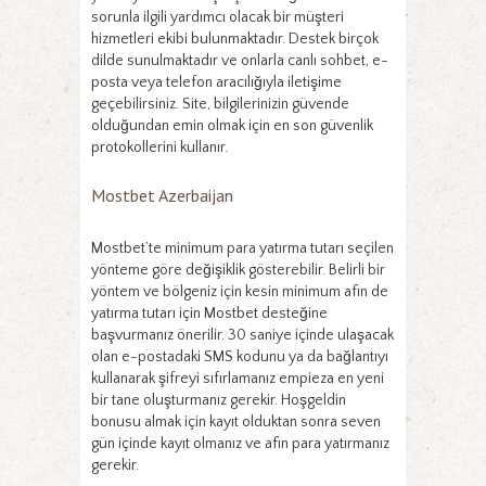
sorunla ilgili yardımcı olacak bir müşteri
hizmetleri ekibi bulunmaktadır. Destek birçok
dilde sunulmaktadır ve onlarla canlı sohbet, e-
posta veya telefon aracılığıyla iletişime
geçebilirsiniz. Site, bilgilerinizin güvende
olduğundan emin olmak için en son güvenlik
protokollerini kullanır.
Mostbet Azerbaijan
Mostbet’te minimum para yatırma tutarı seçilen
yönteme göre değişiklik gösterebilir. Belirli bir
yöntem ve bölgeniz için kesin minimum afin de
yatırma tutarı için Mostbet desteğine
başvurmanız önerilir. 30 saniye içinde ulaşacak
olan e-postadaki SMS kodunu ya da bağlantıyı
kullanarak şifreyi sıfırlamanız empieza en yeni
bir tane oluşturmanız gerekir. Hoşgeldin
bonusu almak için kayıt olduktan sonra seven
gün içinde kayıt olmanız ve afin para yatırmanız
gerekir.