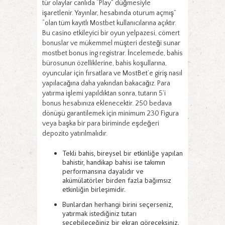
tür olaylar canlıda “Play” düğmesiyle
işaretlenir. Yayınlar, hesabında oturum açmış”
“olan tüm kayıtlı Mostbet kullanıcılarına açıktır.
Bu casino etkileyici bir oyun yelpazesi, cömert
bonuslar ve mükemmel müşteri desteği sunar
mostbet bonus ing registrar. İncelemede, bahis
bürosunun özelliklerine, bahis koşullarına,
oyuncular için fırsatlara ve MostBet’e giriş nasıl
yapılacağına daha yakından bakacağız. Para
yatırma işlemi yapıldıktan sonra, tutarın 5’i
bonus hesabınıza eklenecektir. 250 bedava
dönüşü garantilemek için minimum 230 Figura
veya başka bir para biriminde eşdeğeri
depozito yatırılmalıdır.
Tekli bahis, bireysel bir etkinliğe yapılan
bahistir, handikap bahisi ise takımın
performansına dayalıdır ve
akümülatörler birden fazla bağımsız
etkinliğin birleşimidir.
Bunlardan herhangi birini seçerseniz,
yatırmak istediğiniz tutarı
seçebileceğiniz bir ekran göreceksiniz.