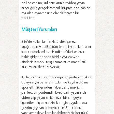
on line casino, kullanıcıların bir video yayını
aracılığıyla gerçek zamanlı krupiyelerle casino
oyunları oynamasına olanak tanıyan bir
özelliktir.
Müşteri Yorumları
Site’de kullanılan farklı türdeki çerez
aşağıdadır. MostBet tüm önemli kredi kartlarını
kabul etmektedir ve Hindistan’daki en hızlı
bahis şirketlerinden biridir. Ayrıca web
sitelerinin mobil uygulamasını ve masaüstü
sürümünü de sunuyorlar.
Kullanıcı dostu düzeni empieza pratik özellikleri
dolay?s?yla bahislerinizden ve keyif aldığınız
spor etkinliklerinden haberdar olmak için
perfect bir yöntemdir. Evet, canlı yayınlarda
video clip yayınları için özel bir simgeyle
işaretlenmiş bazı etkinlikler için uygulamada
çevrimiçi yayınlar mevcuttur. Sorularınızı
yanıtlayacak ve karşılaşabileceğiniz her türlü