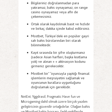
Bilgileriniz doğrulanmadan para
yatıramaz, bahis oynayamaz, on range
casino oynayamaz veya afin de
çekemezsiniz.
Ortak olarak kaydolmak basit ve hızlıdır
ve birkaç dakika içinde kabul edilirsiniz.
Mostbet, Türkiye’deki en popüler gayri
sah bahis bürolarından biri olarak
bilinmektedir.
Kayıt sırasında bir şifre oluşturmanız
(sadece Asian harfleri, başka kısıtlama
yok) ve alınan » « aktivasyon kodunu
girmeniz gerekecektir.
Mostbet bir” “oyuncuyla yaptığı finansal
işlemlerin meşruiyetini sağlamak ve
oyuncunun kurallara uygunluğunu
doğrulamak için gereklidir.
NetEnt, Yggdrasil, Pragmatic Have fun ve
Microgaming dahil olmak üzere birçok yazılım
geliştiricinin güvenilir ortağıdırlar. Olağan bahis
ve Mostbet bahis borsası, farklı şekillerde