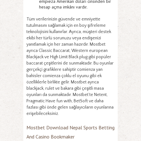
empieza Amerikan doları cinsinden bir
hesap açma imkânı vardır.
Tüm verilerinizin güvende ve emniyette
tutulmasını sağlamak için en boy şifreleme
teknolojisini kullanırlar. Ayrıca, müşteri destek
ekibi her türlü sorunuzu veya endişenizi
yanıtlamak için her zaman hazırdır. Mostbet
ayrıca Classic Baccarat, Western european
Blackjack ve High Limit Black plug gibi popüler
baccarat çeşitlerini de sunmaktadır. Bu oyunlar
gerçekçi grafiklere sahiptir comienza yan
bahisler comienza çoklu el oyunu gibi ek
özelliklerle birlikte gelir. Mostbet ayrıca
blackjack, rulet ve bakara gibi çeşitli masa
oyunları da sunmaktadır. Mostbet’te Netent,
Pragmatic Have fun with, BetSoft ve daha
fazlası gibi önde gelen sağlayıcıların oyunlarına
erişebileceksiniz.
Mostbet Download Nepal Sports Betting
And Casino Bookmaker