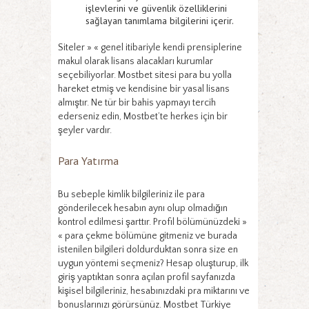
işlevlerini ve güvenlik özelliklerini
sağlayan tanımlama bilgilerini içerir.
Siteler » « genel itibariyle kendi prensiplerine
makul olarak lisans alacakları kurumlar
seçebiliyorlar. Mostbet sitesi para bu yolla
hareket etmiş ve kendisine bir yasal lisans
almıştır. Ne tür bir bahis yapmayı tercih
ederseniz edin, Mostbet’te herkes için bir
şeyler vardır.
Para Yatırma
Bu sebeple kimlik bilgileriniz ile para
gönderilecek hesabın aynı olup olmadığın
kontrol edilmesi şarttır. Profil bölümünüzdeki »
« para çekme bölümüne gitmeniz ve burada
istenilen bilgileri doldurduktan sonra size en
uygun yöntemi seçmeniz? Hesap oluşturup, ilk
giriş yaptıktan sonra açılan profil sayfanızda
kişisel bilgileriniz, hesabınızdaki pra miktarını ve
bonuslarınızı görürsünüz. Mostbet Türkiye