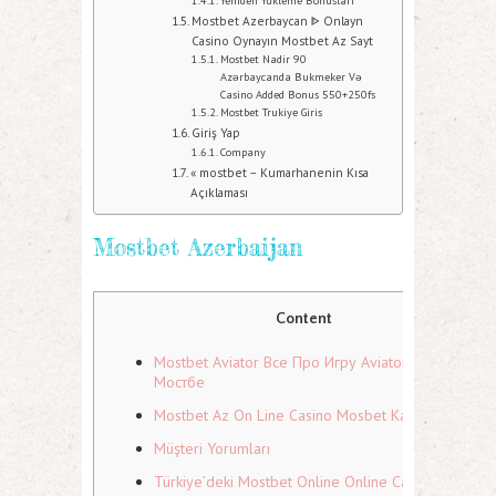
Yeniden Yükleme Bonusları
Mostbet Azerbaycan ᐈ Onlayn
Casino Oynayın Mostbet Az Sayt
Mostbet Nadir 90
Azərbaycanda Bukmeker Və
Casino Added Bonus 550+250fs
Mostbet Trukiye Giris
Giriş Yap
Company
« mostbet – Kumarhanenin Kısa
Açıklaması
Mostbet Azerbaijan
Content
Mostbet Aviator Все Про Игру Aviator В Mostbet
Мостбе
Mostbet Az On Line Casino Mosbet Kazin
Müşteri Yorumları
Türkiye’deki Mostbet Online Online Casino Ve Bahis