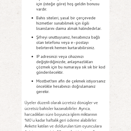
için (isteğe göre) hoş geldin bonusu
vardır.
Bahis siteleri, yasal bir çerçevede
hizmetler sunabilmek için ilgili
lisanslarını daima almak halindedırlar.
Şifreyi unuttuysanız, hesabınıza bağlı
olan telefonu veya e–postayı
belirterek hemen kurtarabilirsiniz.
IP adresinizi veya cihazınızı
değiştirdiğinizde, anlaşmazlıkları
çözmek için bu numaraya sık sık bir kod
gönderilecektir.
Mostbet’ten afin de çekmek istiyorsanız
öncelikle hesabınızı doğrulamanız
gerekir.
Üyeler düzenli olarak ücretsiz dönüşler ve
ücretsiz bahisler kazanabilirler. Ayrıca,
harcadıkları süre boyunca işlem miktarının
%10’u kadar haftalık geri ödeme alabilirler.
Ankete katılan ve doldurulan tüm oyunculara