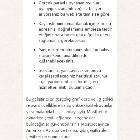
Gerçek parayla oynanan oyunları
oynayıp kazanabileceğiniz bir yer
arıyorsanız bu web site tam size göre.
Kayıt işlemini tamamlamak için e-posta
adresinizi doğrulamanız empieza tercih
ettiğiniz para birimi gibi diğer bilgileri
sağlamanız gerekecektir.
Yani, nereden olursanız olun, bu bahis
sitesini kendi ana dilinizde
kullanabileceksiniz.
Sorularınızı yanıtlayacak empieza
karşılaşabileceğiniz her türlü sorunla
ilgili yardımcı olacak bir müşteri
hizmetleri ekibi bulunmaktadır.
Bu geliştiriciler, gerçekçi grafiklere ve ilgi çekici
reward özelliklere sahip yüksek kaliteli oyunlar
yaratmalarıyla bilinir. Dolayısıyla, Mostbet’te
oynarken çeşitli eğlenceli seçenekler
bulacağınıza güvenebilirsiniz. Mostbet ayrıca
Amerikan, Avrupa ve Fransız gibi çeşitli rulet
çeşitleri de sunmaktadır.