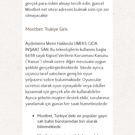
gerçek para riskini almayı tercih edin, güncel
Mostbet net sitesi adresini bulmak sizin için zor
olmayacaktır.
Mostbet Trukiye Giris
Aydınlatma Metni Hakkında UMEKS GIDA
İNŞAAT SAN. Bu teknolojilerin kullanımı başta
6698 sayılı Kişisel Verilerin Korunması Kanunu
(“Kanun”) olmak üzere diğer mevzuata uygun
şekilde gerçekleştirilmektedir. Sitede ayrıca
üçüncü taraf satıcıların geniş bir oyun
yelpazesi sobre bulunmaktadır. Oyuncular
ücretsiz olarak oyun oynayabilir veya ödüller
kazanmak için gerçek afin de kullanabilirler.
Ayrıca şirketin müşteri destek ekibi, sorularınızı
yanıtlamak için günün her saati hizmetinizdedir.
Mostbet, Türkiye’deki en popüler gayri
sah bahis bürolarından biri olarak
bilinmektedir.