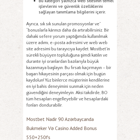
Bu kategori yalnızca web sitesinin temel
işlevlerini ve güvenlik özelliklerini
sağlayan tanımlama bilgilerini içerir.
Ayrıca, sık sık sunulan promosyonlar ve”
“bonuslarla kârınızı daha da artırabilirsiniz. Bir
dahaki sefere yorum yaptığımda kullanılmak
üzere adımı, e-posta adresimi ve web web
site adresimi bu tarayıcıya kaydet. Mostbet’in
sürekli büyüyen topluluğuna şimdi katılın ve
durante iyi oranlardan bazılarıyla büyük
kazanmaya başlayın. Bu fırsatı kaçırmayın – bir
başarı hikayesinin parçası olmak için bugün
kaydolun! Yüz binlerce müşterinin kendilerine
en iyi bahis deneyimini sunmak için neden
güvendiğini deneyimleyin. Aksi takdirde, BO
tüm hesapları engelleyebilir ve hesaplardaki
fonları dondurabilir.
Mostbet Nadir 90 Azərbaycanda
Bukmeker Və Casino Added Bonus
550+250fs