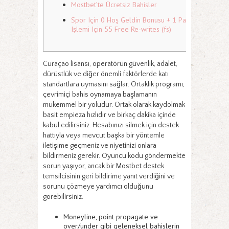
Mostbet’te Ücretsiz Bahisler
Spor Için 0 Hoş Geldin Bonusu + 1 Para Yatırma
Işlemi Için 55 Free Re-writes (fs)
Curaçao lisansı, operatörün güvenlik, adalet,
dürüstlük ve diğer önemli faktörlerde katı
standartlara uymasını sağlar. Ortaklık programı,
çevrimiçi bahis oynamaya başlamanın
mükemmel bir yoludur. Ortak olarak kaydolmak
basit empieza hızlıdır ve birkaç dakika içinde
kabul edilirsiniz. Hesabınızı silmek için destek
hattıyla veya mevcut başka bir yöntemle
iletişime geçmeniz ve niyetinizi onlara
bildirmeniz gerekir. Oyuncu kodu göndermekte
sorun yaşıyor, ancak bir Mostbet destek
temsilcisinin geri bildirime yanıt verdiğini ve
sorunu çözmeye yardımcı olduğunu
görebilirsiniz.
Moneyline, point propagate ve
over/under gibi geleneksel bahislerin