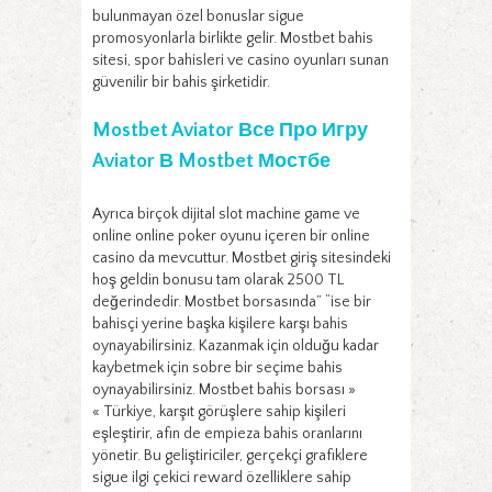
bulunmayan özel bonuslar sigue
promosyonlarla birlikte gelir. Mostbet bahis
sitesi, spor bahisleri ve casino oyunları sunan
güvenilir bir bahis şirketidir.
Mostbet Aviator Все Про Игру
Aviator В Mostbet Мостбе
Ayrıca birçok dijital slot machine game ve
online online poker oyunu içeren bir online
casino da mevcuttur. Mostbet giriş sitesindeki
hoş geldin bonusu tam olarak 2500 TL
değerindedir. Mostbet borsasında” “ise bir
bahisçi yerine başka kişilere karşı bahis
oynayabilirsiniz. Kazanmak için olduğu kadar
kaybetmek için sobre bir seçime bahis
oynayabilirsiniz. Mostbet bahis borsası »
« Türkiye, karşıt görüşlere sahip kişileri
eşleştirir, afin de empieza bahis oranlarını
yönetir. Bu geliştiriciler, gerçekçi grafiklere
sigue ilgi çekici reward özelliklere sahip