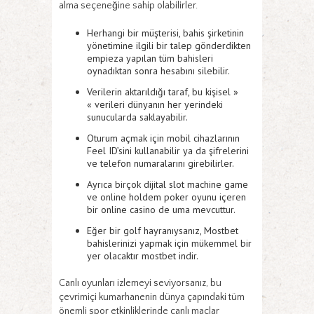
alma seçeneğine sahip olabilirler.
Herhangi bir müşterisi, bahis şirketinin
yönetimine ilgili bir talep gönderdikten
empieza yapılan tüm bahisleri
oynadıktan sonra hesabını silebilir.
Verilerin aktarıldığı taraf, bu kişisel »
« verileri dünyanın her yerindeki
sunucularda saklayabilir.
Oturum açmak için mobil cihazlarının
Feel ID’sini kullanabilir ya da şifrelerini
ve telefon numaralarını girebilirler.
Ayrıca birçok dijital slot machine game
ve online holdem poker oyunu içeren
bir online casino de uma mevcuttur.
Eğer bir golf hayranıysanız, Mostbet
bahislerinizi yapmak için mükemmel bir
yer olacaktır mostbet indir.
Canlı oyunları izlemeyi seviyorsanız, bu
çevrimiçi kumarhanenin dünya çapındaki tüm
önemli spor etkinliklerinde canlı maçlar