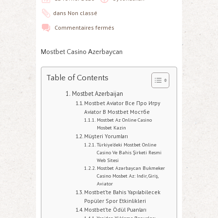
dans
Non classé
Commentaires fermés
Mostbet Casino Azerbaycan
Table of Contents
Mostbet Azerbaijan
Mostbet Aviator Все Про Игру
Aviator В Mostbet Мостбе
Mostbet Az Online Casino
Mosbet Kazin
Müşteri Yorumları
Türkiye’deki Mostbet Online
Casino Ve Bahis Şirketi Resmi
Web Sitesi
Mostbet Azərbaycan Bukmeker
Casino Мosbet Az: Indir, Giriş,
Aviator
Mostbet’te Bahis Yapılabilecek
Popüler Spor Etkinlikleri
Mostbet’te Ödül Puanları