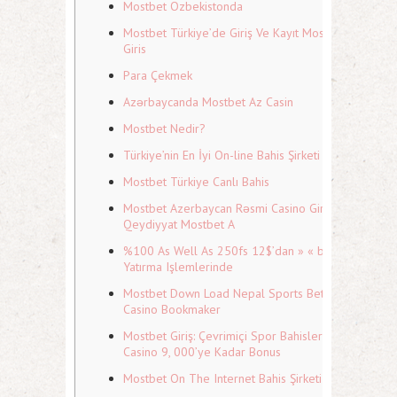
Mostbet Ozbekistonda
Mostbet Türkiye’de Giriş Ve Kayıt Mostbet Casino
Giris
Para Çekmek
Azərbaycanda Mostbet Az Casin
Mostbet Nedir?
Türkiye’nin En İyi On-line Bahis Şirketi
Mostbet Türkiye Canlı Bahis
Mostbet Azerbaycan Rəsmi Casino Giriş Və
Qeydiyyat Mostbet A
%100 As Well As 250fs 12$’dan » « başlayan Para
Yatırma Işlemlerinde
Mostbet Down Load Nepal Sports Betting And
Casino Bookmaker
Mostbet Giriş: Çevrimiçi Spor Bahisleri Empieza
Casino 9, 000’ye Kadar Bonus
Mostbet On The Internet Bahis Şirketi