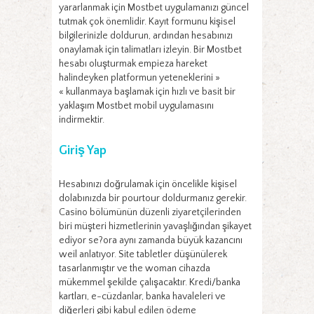
yararlanmak için Mostbet uygulamanızı güncel
tutmak çok önemlidir. Kayıt formunu kişisel
bilgilerinizle doldurun, ardından hesabınızı
onaylamak için talimatları izleyin. Bir Mostbet
hesabı oluşturmak empieza hareket
halindeyken platformun yeteneklerini »
« kullanmaya başlamak için hızlı ve basit bir
yaklaşım Mostbet mobil uygulamasını
indirmektir.
Giriş Yap
Hesabınızı doğrulamak için öncelikle kişisel
dolabınızda bir pourtour doldurmanız gerekir.
Casino bölümünün düzenli ziyaretçilerinden
biri müşteri hizmetlerinin yavaşlığından şikayet
ediyor se?ora aynı zamanda büyük kazancını
weil anlatıyor. Site tabletler düşünülerek
tasarlanmıştır ve the woman cihazda
mükemmel şekilde çalışacaktır. Kredi/banka
kartları, e-cüzdanlar, banka havaleleri ve
diğerleri gibi kabul edilen ödeme