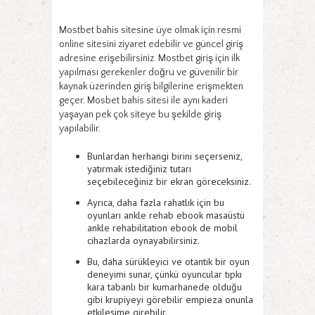
Mostbet bahis sitesine üye olmak için resmi
online sitesini ziyaret edebilir ve güncel giriş
adresine erişebilirsiniz. Mostbet giriş için ilk
yapılması gerekenler doğru ve güvenilir bir
kaynak üzerinden giriş bilgilerine erişmekten
geçer. Mosbet bahis sitesi ile aynı kaderi
yaşayan pek çok siteye bu şekilde giriş
yapılabilir.
Bunlardan herhangi birini seçerseniz,
yatırmak istediğiniz tutarı
seçebileceğiniz bir ekran göreceksiniz.
Ayrıca, daha fazla rahatlık için bu
oyunları ankle rehab ebook masaüstü
ankle rehabilitation ebook de mobil
cihazlarda oynayabilirsiniz.
Bu, daha sürükleyici ve otantik bir oyun
deneyimi sunar, çünkü oyuncular tıpkı
kara tabanlı bir kumarhanede olduğu
gibi krupiyeyi görebilir empieza onunla
etkileşime girebilir.