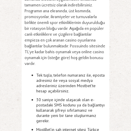
tamamen ücretsiz olarak indirebilirsiniz.
Programın ana ekranında, üst kısmında,
promosyonlar, ikramiyeler ve turnuvalarla
birlikte önemli spor etkinliklerinin duyurulduğu
bir rotasyon bloğu vardır. Aşağıda en popüler
canlı etkinliklere ve çizgilere bağlantılar
empieza en çok aranan casino oyunlarına
bağlantılar bulunmaktadır. Possuindo sitesinde
TL’ye kadar bahis oynamak veya online casino
oynamak için (isteğe göre) hoş geldin bonusu
vardır.
Tek tuşla, telefon numaranız ile, eposta
adresiniz ile veya sosyal medya
adresleriniz üzerinden Mostbet’te
hesap açabilirsiniz.
30 saniye içinde ulaşacak olan e-
postadaki SMS kodunu ya da bağlantıyı
kullanarak şifreyi sıfırlamanız ve
durante yeni bir tane oluşturmanız
gerekir.
MostBet’in sah internet sitesi Türkçe