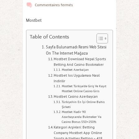
Commentaires fermés
Mostbet
Table of Contents
Sayfa Bulunamadı Resmi Web Sitesi
On The Internet Mağaza
Mostbet Download Nepal Sports
Betting And Casino Bookmaker
Mostbet Azerbaijan
Mostbet Ios Uygulaması Nasıl
Indirilir
Mostbet Türkiye’de Giriş Ve Kayıt
Mostbet Online Casino Giris
Mostbet Casino Azerbaycan
Türkiye’nin En İyi Online Bahis
Şirketi
Mostbet Nadir 90
Azərbaycanda Bukmeker Və
Casino Bonus 550+250fs
Kategori Arşivleri: Betting
Company Mostbet App Online
Sports Activities Betting – 418