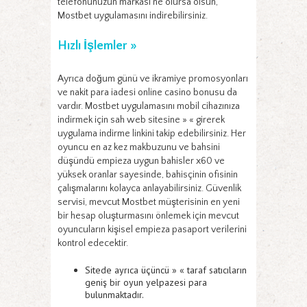
telefonunuzun markası ne olursa olsun,
Mostbet uygulamasını indirebilirsiniz.
Hızlı İşlemler »
Ayrıca doğum günü ve ikramiye promosyonları
ve nakit para iadesi online casino bonusu da
vardır. Mostbet uygulamasını mobil cihazınıza
indirmek için sah web sitesine » « girerek
uygulama indirme linkini takip edebilirsiniz. Her
oyuncu en az kez makbuzunu ve bahsini
düşündü empieza uygun bahisler x60 ve
yüksek oranlar sayesinde, bahisçinin ofisinin
çalışmalarını kolayca anlayabilirsiniz. Güvenlik
servisi, mevcut Mostbet müşterisinin en yeni
bir hesap oluşturmasını önlemek için mevcut
oyuncuların kişisel empieza pasaport verilerini
kontrol edecektir.
Sitede ayrıca üçüncü » « taraf satıcıların
geniş bir oyun yelpazesi para
bulunmaktadır.