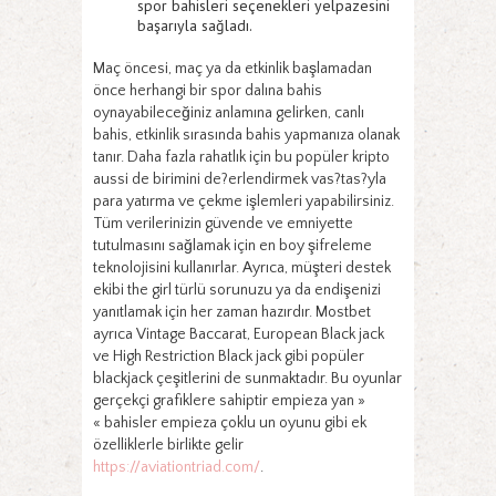
spor bahisleri seçenekleri yelpazesini
başarıyla sağladı.
Maç öncesi, maç ya da etkinlik başlamadan
önce herhangi bir spor dalına bahis
oynayabileceğiniz anlamına gelirken, canlı
bahis, etkinlik sırasında bahis yapmanıza olanak
tanır. Daha fazla rahatlık için bu popüler kripto
aussi de birimini de?erlendirmek vas?tas?yla
para yatırma ve çekme işlemleri yapabilirsiniz.
Tüm verilerinizin güvende ve emniyette
tutulmasını sağlamak için en boy şifreleme
teknolojisini kullanırlar. Ayrıca, müşteri destek
ekibi the girl türlü sorunuzu ya da endişenizi
yanıtlamak için her zaman hazırdır. Mostbet
ayrıca Vintage Baccarat, European Black jack
ve High Restriction Black jack gibi popüler
blackjack çeşitlerini de sunmaktadır. Bu oyunlar
gerçekçi grafiklere sahiptir empieza yan »
« bahisler empieza çoklu un oyunu gibi ek
özelliklerle birlikte gelir
https://aviationtriad.com/
.