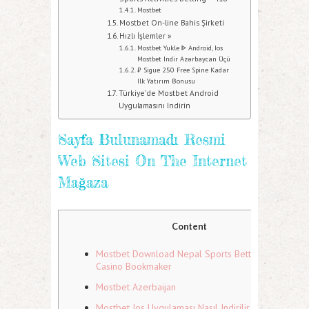
Mostbet
Mostbet On-line Bahis Şirketi
Hızlı İşlemler »
Mostbet Yukle ᐈ Android, Ios
Mostbet Indir Azərbaycan Üçü
₺ Sigue 250 Free Spine Kadar
Ilk Yatırım Bonusu
Türkiye’de Mostbet Android
Uygulamasını Indirin
Sayfa Bulunamadı Resmi
Web Sitesi On The Internet
Mağaza
Content
Mostbet Download Nepal Sports Betting Plus
Casino Bookmaker
Mostbet Azerbaijan
Mostbet Ios Uygulaması Nasıl Indirilir