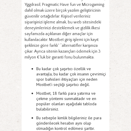
Yggdrasil, Pragmatic Have fun ve Microgaming
dahil olmak üzere birçok yazılım geliştiricinin
güvenilir ortağıdırlar. Kişisel verileriniz
siparişinizi işleme almak, bu web sitesindeki
deneyimlerinizi desteklemek ve gizlilik ilkesi
sayfamızda açıklanan diğer amaçlar için
kullanılacaktır. Mostbet giriş işlemi için kayıt
şeklinize göre farklı” “alternatifler karşınıza
çıkar. Ayrıca sitenin kazançları ödemek için 3
milyon €’luk bir garanti fonu bulunmakta.
Bu kadar çok şaşırtıcı özellik ve
avantajla, bu kadar çok insanın çevrimiçi
spor bahisleri ihtiyaçları için neden
Mostbet’i seçtiği şaşırtıcı değil.
Mostbet, 18 farklı para yatırma ve
çekme yöntemi sunmaktadır ve en
popüler olanları aşağıdaki tabloda
bulabilirsiniz.
Bu sebeple kimlik bilgileriniz ile para
gönderilecek hesabın aynı olup
olmadığın kontrol edilmesi şarttır.