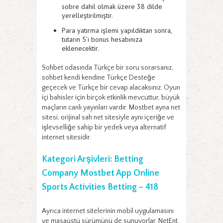
sobre dahil olmak üzere 38 dilde
yerelleştirilmiştir.
Para yatırma işlemi yapıldıktan sonra,
tutarın 5’i bonus hesabınıza
eklenecektir.
Sohbet odasında Türkçe bir soru sorarsanız,
sohbet kendi kendine Türkçe Desteğe
geçecek ve Türkçe bir cevap alacaksınız. Oyun
içi bahisler için birçok etkinlik mevcuttur, büyük
maçların canlı yayınları vardır. Mostbet ayna net
sitesi, orijinal sah net sitesiyle aynı içeriğe ve
işlevselliğe sahip bir yedek veya alternatif
internet sitesidir.
Kategori Arşivleri: Betting
Company Mostbet App Online
Sports Activities Betting – 418
Ayrıca internet sitelerinin mobil uygulamasını
ve masaüstü sürümünü de sunuyorlar. NetEnt,