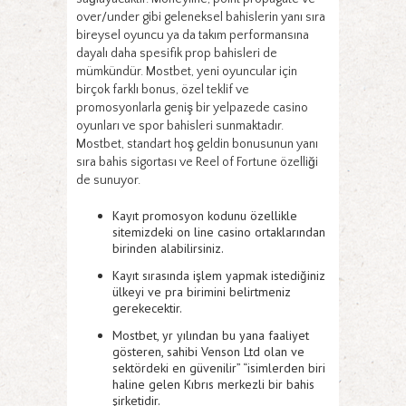
over/under gibi geleneksel bahislerin yanı sıra
bireysel oyuncu ya da takım performansına
dayalı daha spesifik prop bahisleri de
mümkündür. Mostbet, yeni oyuncular için
birçok farklı bonus, özel teklif ve
promosyonlarla geniş bir yelpazede casino
oyunları ve spor bahisleri sunmaktadır.
Mostbet, standart hoş geldin bonusunun yanı
sıra bahis sigortası ve Reel of Fortune özelliği
de sunuyor.
Kayıt promosyon kodunu özellikle
sitemizdeki on line casino ortaklarından
birinden alabilirsiniz.
Kayıt sırasında işlem yapmak istediğiniz
ülkeyi ve pra birimini belirtmeniz
gerekecektir.
Mostbet, yr yılından bu yana faaliyet
gösteren, sahibi Venson Ltd olan ve
sektördeki en güvenilir” “isimlerden biri
haline gelen Kıbrıs merkezli bir bahis
şirketidir.