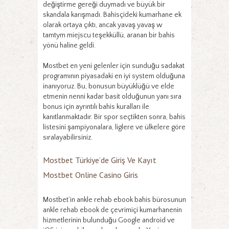
değiştirme gereği duymadı ve büyük bir
skandala karışmadı. Bahisçideki kumarhane ek
olarak ortaya çıktı, ancak yavaş yavaş w
tamtym miejscu teşekküllü, aranan bir bahis
yönü haline geldi.
Mostbet en yeni gelenler için sunduğu sadakat
programının piyasadaki en iyi system olduğuna
inanıyoruz. Bu, bonusun büyüklüğü ve elde
etmenin nenni kadar basit olduğunun yanı sıra
bonus için ayrıntılı bahis kuralları ile
kanıtlanmaktadır. Bir spor seçtikten sonra, bahis
listesini şampiyonalara, liglere ve ülkelere göre
sıralayabilirsiniz.
Mostbet Türkiye’de Giriş Ve Kayıt
Mostbet Online Casino Giris
Mostbet’in ankle rehab ebook bahis bürosunun
ankle rehab ebook de çevrimiçi kumarhanenin
hizmetlerinin bulunduğu Google android ve