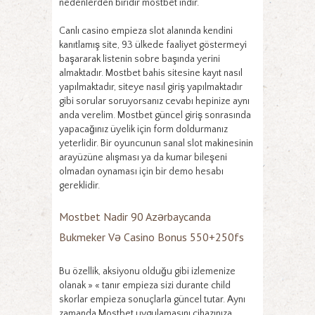
nedenlerden biridir mostbet indir.
Canlı casino empieza slot alanında kendini
kanıtlamış site, 93 ülkede faaliyet göstermeyi
başararak listenin sobre başında yerini
almaktadır. Mostbet bahis sitesine kayıt nasıl
yapılmaktadır, siteye nasıl giriş yapılmaktadır
gibi sorular soruyorsanız cevabı hepinize aynı
anda verelim. Mostbet güncel giriş sonrasında
yapacağınız üyelik için form doldurmanız
yeterlidir. Bir oyuncunun sanal slot makinesinin
arayüzüne alışması ya da kumar bileşeni
olmadan oynaması için bir demo hesabı
gereklidir.
Mostbet Nadir 90 Azərbaycanda
Bukmeker Və Casino Bonus 550+250fs
Bu özellik, aksiyonu olduğu gibi izlemenize
olanak » « tanır empieza sizi durante child
skorlar empieza sonuçlarla güncel tutar. Aynı
zamanda Mostbet uygulamasını cihazınıza