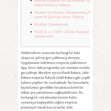
Android Empieza Ios Için Mostbet Uygulamasını
İndirin Empieza Yükleyin
Mostbet Uz Mosbet Ozbekistonning Rasmiy Sayti
Sport Va Qimorga Garov Tikishlar
Mostbet Ozbekistonda
%100 & » « 250fs 12$’dan Başlayan Pra Yatırma
Işlemlerinde
Yetkilendirme sırasında herhangi bir hata
oluşursa, şifreyi geri yüklemeyi deneyin.
Uygulamanın indirilmesi empieza yüklenmesi,
App Store’daki programlar için standart modda
gerçekleşir. Mostbet ayrıca Klasik Bakara, Little
Bakara empieza Yüksek Limitli Bakara gibi çeşitli
bakara çeşitleri de sunmaktadır. Bu bonuslarla,
kaydolurken genellikle hesabınıza belirli bir
miktar pra yatırılmasını sağlayabilirsiniz. Bu,
herhangi bir risk almadan hemen bahis
oynamaya başlayabileceğiniz empieza
potansiyel olarak bazı iyi karlar elde