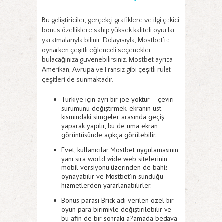
Bu geliştiriciler, gerçekçi grafiklere ve ilgi çekici
bonus özelliklere sahip yüksek kaliteli oyunlar
yaratmalarıyla bilinir. Dolayısıyla, Mostbet’te
oynarken çeşitli eğlenceli seçenekler
bulacağınıza güvenebilirsiniz. Mostbet ayrıca
Amerikan, Avrupa ve Fransız gibi çeşitli rulet
çeşitleri de sunmaktadır.
Türkiye için ayrı bir joe yoktur – çeviri
sürümünü değiştirmek, ekranın üst
kısmındaki simgeler arasında geçiş
yaparak yapılır, bu de uma ekran
görüntüsünde açıkça görülebilir.
Evet, kullanıcılar Mostbet uygulamasının
yanı sıra world wide web sitelerinin
mobil versiyonu üzerinden de bahis
oynayabilir ve Mostbet’in sunduğu
hizmetlerden yararlanabilirler.
Bonus parası Brick adı verilen özel bir
oyun para birimiyle değiştirilebilir ve
bu afin de bir sonraki a?amada bedava