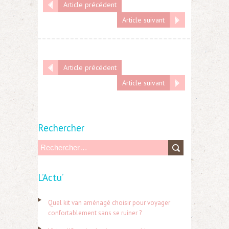
Article précédent
Article suivant
Article précédent
Article suivant
Rechercher
R
e
L’Actu’
c
h
Quel kit van aménagé choisir pour voyager
e
confortablement sans se ruiner ?
r