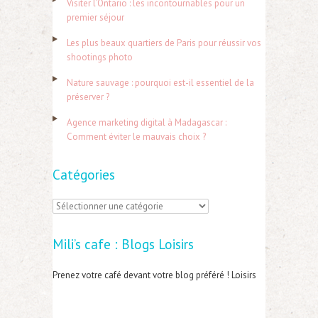
Visiter l’Ontario : les incontournables pour un
c
premier séjour
h
Les plus beaux quartiers de Paris pour réussir vos
e
shootings photo
r
Nature sauvage : pourquoi est-il essentiel de la
préserver ?
:
Agence marketing digital à Madagascar :
Comment éviter le mauvais choix ?
Catégories
C
a
Mili’s cafe : Blogs Loisirs
t
é
Prenez votre café devant votre blog préféré ! Loisirs
g
o