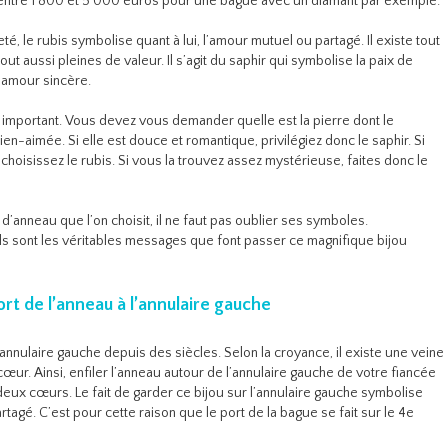
 entre 1 800 et 5 000 euros pour une bague avec un diamant par exemple.
é, le rubis symbolise quant à lui, l’amour mutuel ou partagé. Il existe tout
 aussi pleines de valeur. Il s’agit du saphir qui symbolise la paix de
l’amour sincère.
s important. Vous devez vous demander quelle est la pierre dont le
n-aimée. Si elle est douce et romantique, privilégiez donc le saphir. Si
 choisissez le rubis. Si vous la trouvez assez mystérieuse, faites donc le
 d’anneau que l’on choisit, il ne faut pas oublier ses symboles.
els sont les véritables messages que font passer ce magnifique bijou
rt de l’anneau à l’annulaire gauche
’annulaire gauche depuis des siècles. Selon la croyance, il existe une veine
 cœur. Ainsi, enfiler l’anneau autour de l’annulaire gauche de votre fiancée
 deux cœurs. Le fait de garder ce bijou sur l’annulaire gauche symbolise
tagé. C’est pour cette raison que le port de la bague se fait sur le 4e