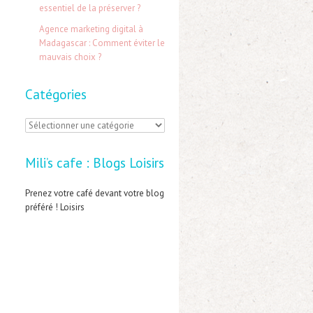
:
essentiel de la préserver ?
Agence marketing digital à
Madagascar : Comment éviter le
mauvais choix ?
Catégories
C
a
Mili’s cafe : Blogs Loisirs
t
é
Prenez votre café devant votre blog
préféré ! Loisirs
g
o
r
i
e