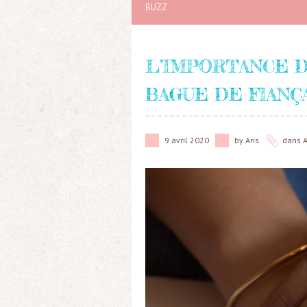
BUZZ
L’IMPORTANCE 
BAGUE DE FIANÇ
9 avril 2020
by
Aris
dans
A