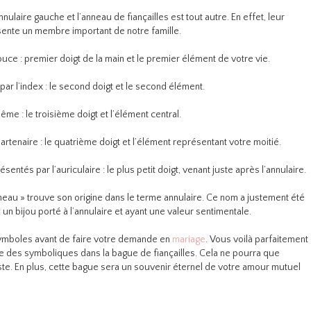
nnulaire gauche et l’anneau de fiançailles est tout autre. En effet, leur
ente un membre important de notre famille.
uce : premier doigt de la main et le premier élément de votre vie.
ar l’index : le second doigt et le second élément.
me : le troisième doigt et l’élément central.
partenaire : le quatrième doigt et l’élément représentant votre moitié.
sentés par l’auriculaire : le plus petit doigt, venant juste après l’annulaire.
anneau » trouve son origine dans le terme annulaire. Ce nom a justement été
un bijou porté à l’annulaire et ayant une valeur sentimentale.
 symboles avant de faire votre demande en
mariage
. Vous voilà parfaitement
e des symboliques dans la bague de fiançailles. Cela ne pourra que
te. En plus, cette bague sera un souvenir éternel de votre amour mutuel