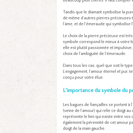
beaucoup plus chères. Il faut compter
Tandis que le diamant symbolise la puret
de même d’autres pierres précieuses tout
l’âme, et de l’émeraude qui symbolise 
Le choix de la pierre précieuse est trè
symbole correspond le mieux à votre bie
elle est plutôt passionnée et impulsive,
choix de l’ambiguïté de l’émeraude.
Dans tous les cas, quel que soit le type
L’engagement, l’amour éternel et pur, t
conçu pour votre élue.
L’importance du symbole du po
Les bagues de fiançailles se portent à l
(veine de l’amour) qui relie ce doigt au
représente le lien qui existe entre vos
également la pérennité de cet amour par
doigt de la main gauche.