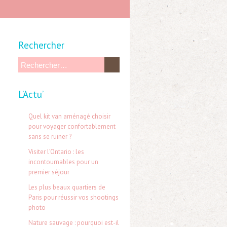
Rechercher
R
e
L’Actu’
c
h
Quel kit van aménagé choisir
e
pour voyager confortablement
sans se ruiner ?
r
Visiter l’Ontario : les
c
incontournables pour un
h
premier séjour
e
Les plus beaux quartiers de
Paris pour réussir vos shootings
r
photo
Nature sauvage : pourquoi est-il