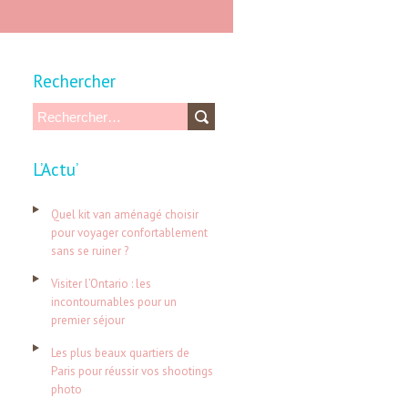
Rechercher
R
e
L’Actu’
c
h
Quel kit van aménagé choisir
e
pour voyager confortablement
sans se ruiner ?
r
c
Visiter l’Ontario : les
incontournables pour un
h
premier séjour
e
Les plus beaux quartiers de
r
Paris pour réussir vos shootings
photo