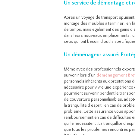
Un service de démontage et 
Après un voyage de transport épuisant, l
montage des meubles à terminer ; en fa
de temps, mais également des gains d’én
dans leurs nouveaux emplacements , ce 
ceux qui ont besoin d’outils spécifiqu
Un déménageur assuré: Protéger
Même avec des professionnels experts 
survenir lors d’un
déménagement Bre
personnels inhérents aux prestations 
nécessaire pour vivre une expérience 
pourraient survenir pendant le transp
de couverture personnalisables, adapté
la tranquillité d’esprit : en cas de pro
problème. Cette assurance vous apporte
remboursement en cas de difficultés en
qui le nécessitent ! La tranquillité d’esp
que tous les problèmes rencontrés pend