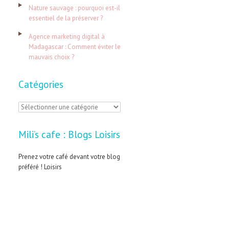
:
Nature sauvage : pourquoi est-il
essentiel de la préserver ?
Agence marketing digital à
Madagascar : Comment éviter le
mauvais choix ?
Catégories
C
a
Mili’s cafe : Blogs Loisirs
t
é
Prenez votre café devant votre blog
préféré ! Loisirs
g
o
r
i