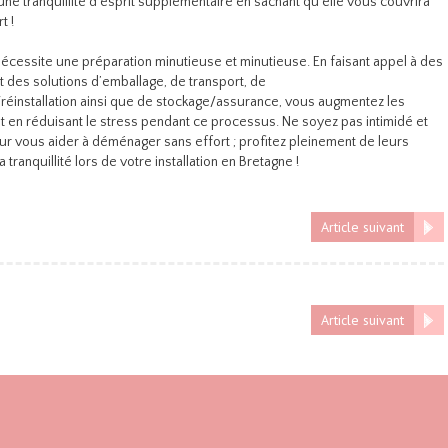
ne tranquillité d’esprit supplémentaire en sachant qu’elle vous couvrira
t !
écessite une préparation minutieuse et minutieuse. En faisant appel à des
 des solutions d’emballage, de transport, de
éinstallation ainsi que de stockage/assurance, vous augmentez les
ut en réduisant le stress pendant ce processus. Ne soyez pas intimidé et
 vous aider à déménager sans effort ; profitez pleinement de leurs
 tranquillité lors de votre installation en Bretagne !
Article suivant
Article suivant