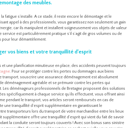
remontage des meubles.
a fatigue s’installe. A ce stade, il reste encore le démontage et le
isant appel à des professionnels, vous garantissez non seulement un gain
ergie, car ils manipulent et installent soigneusement vos objets de valeur
service est particulièrement pratique s’il s’agit de gros volumes ou de
es pour leur démantèlement.
 vos biens et votre tranquillité d’esprit
et une planification minutieuse en place, des accidents peuvent toujours
tagne
. Pour se protéger contre les pertes ou dommages aux biens
de transport, souscrire une assurance déménagement est absolument
de déménagement agréable et se prémunir contre les pertes qui
ort. Les déménageurs professionnels de Bretagne proposent des solutions
es spécifiquement à chaque service qu’ils effectuent, vous offrant ainsi
blème pendant le transport, vos articles seront remboursés en cas de
 une tranquillité d’esprit supplémentaire en garantissant le
tre transporteurs lors du transport de votre marchandise entre les lieux
rit supplémentaire offre une tranquillité d’esprit qui vient du fait de savoir
ant la conduite seront toujours couverts ! Avec son bonus sans sinistre