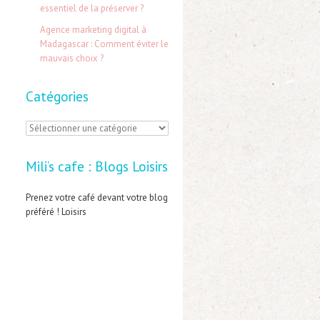
:
essentiel de la préserver ?
Agence marketing digital à
Madagascar : Comment éviter le
mauvais choix ?
Catégories
C
a
Mili’s cafe : Blogs Loisirs
t
é
Prenez votre café devant votre blog
préféré ! Loisirs
g
o
r
i
e