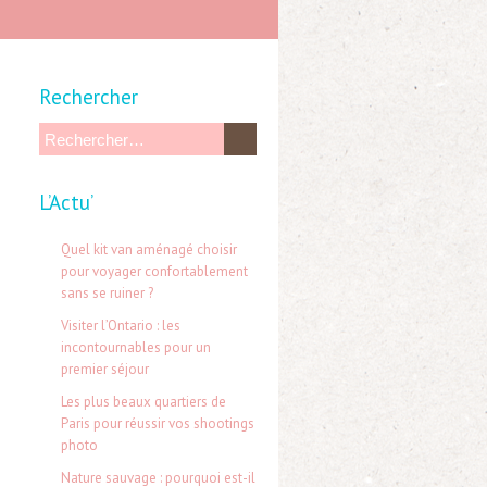
Rechercher
R
e
L’Actu’
c
h
Quel kit van aménagé choisir
e
pour voyager confortablement
sans se ruiner ?
r
Visiter l’Ontario : les
c
incontournables pour un
h
premier séjour
e
Les plus beaux quartiers de
Paris pour réussir vos shootings
r
photo
Nature sauvage : pourquoi est-il