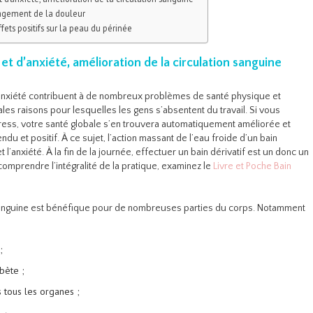
lagement de la douleur
ffets positifs sur la peau du périnée
et d’anxiété, amélioration de la circulation sanguine
’anxiété contribuent à de nombreux problèmes de santé physique et
ales raisons pour lesquelles les gens s’absentent du travail. Si vous
tress, votre santé globale s’en trouvera automatiquement améliorée et
u et positif. À ce sujet, l’action massant de l’eau froide d’un bain
t l’anxiété. À la fin de la journée, effectuer un bain dérivatif est un donc un
omprendre l’intégralité de la pratique, examinez le
Livre et Poche Bain
n sanguine est bénéfique pour de nombreuses parties du corps. Notamment
;
bète ;
 tous les organes ;