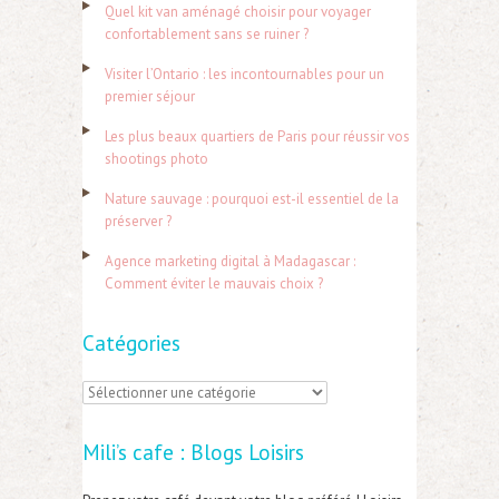
Quel kit van aménagé choisir pour voyager
e
confortablement sans se ruiner ?
r
Visiter l’Ontario : les incontournables pour un
c
premier séjour
h
Les plus beaux quartiers de Paris pour réussir vos
e
shootings photo
r
Nature sauvage : pourquoi est-il essentiel de la
préserver ?
:
Agence marketing digital à Madagascar :
Comment éviter le mauvais choix ?
Catégories
C
a
Mili’s cafe : Blogs Loisirs
t
é