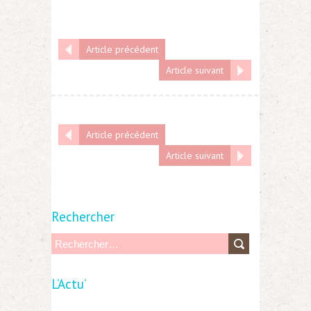
Article précédent
Article suivant
Article précédent
Article suivant
Rechercher
R
e
L’Actu’
c
h