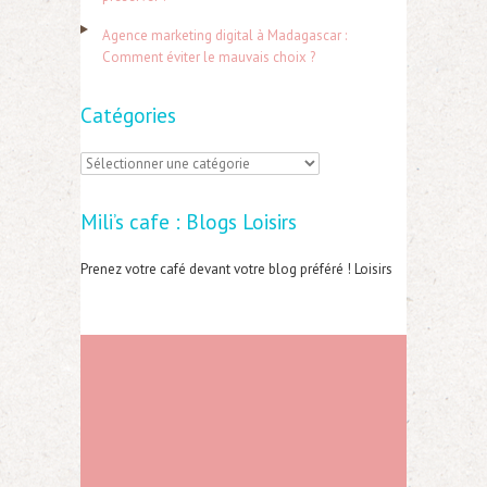
:
Agence marketing digital à Madagascar :
Comment éviter le mauvais choix ?
Catégories
C
a
Mili’s cafe : Blogs Loisirs
t
é
Prenez votre café devant votre blog préféré ! Loisirs
g
o
r
i
e
s