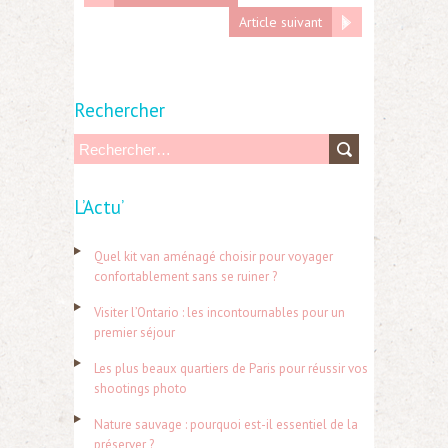
Article suivant
Rechercher
R
e
L’Actu’
c
h
Quel kit van aménagé choisir pour voyager
e
confortablement sans se ruiner ?
r
Visiter l’Ontario : les incontournables pour un
c
premier séjour
h
Les plus beaux quartiers de Paris pour réussir vos
e
shootings photo
r
Nature sauvage : pourquoi est-il essentiel de la
préserver ?