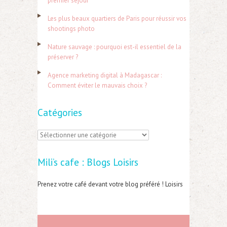
premier séjour
h
Les plus beaux quartiers de Paris pour réussir vos
e
shootings photo
r
Nature sauvage : pourquoi est-il essentiel de la
préserver ?
:
Agence marketing digital à Madagascar :
Comment éviter le mauvais choix ?
Catégories
C
a
Mili’s cafe : Blogs Loisirs
t
é
Prenez votre café devant votre blog préféré ! Loisirs
g
o