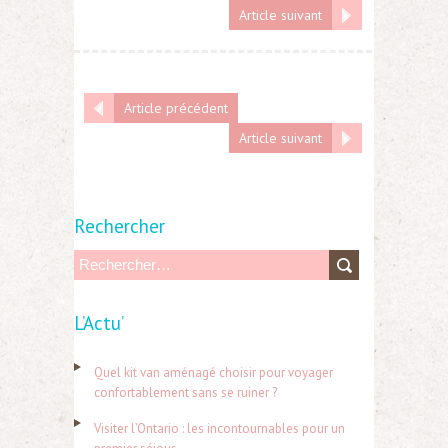
Article suivant
Article précédent
Article suivant
Rechercher
R
e
L’Actu’
c
h
Quel kit van aménagé choisir pour voyager
e
confortablement sans se ruiner ?
r
Visiter l’Ontario : les incontournables pour un
c