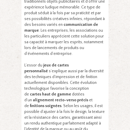
traditionnels objets publicitaires et d’offrir une
expérience ludique mémorable. Ce type de
produit séduit à la fois par sa praticité et par
ses possibilités créatives infinies, répondant à
des besoins variés en
communication de
marque
. Les entreprises, les associations ou
les particuliers apprécient cette solution pour
sa capacité à marquer les esprits, notamment
lors de lancements de produits ou
d’événements d’entreprise.
L’essor du
jeux de cartes
personnalisé
s’explique aussi par la diversité
des techniques d’impression et de finition
actuellement disponibles. Cette évolution
technologique favorise la conception
de
cartes haut de gamme
dotées
d’un
alignement recto-verso précis
et
de
finitions soignées
. Selon les usages, il est
possible d’ajuster à la fois le design, la texture
et la résistance des cartes, garantissant ainsi
un rendu authentique parfaitement adapté à
l’identité de la marque ou au goût du