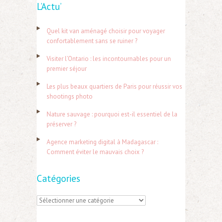
L’Actu’
c
h
Quel kit van aménagé choisir pour voyager
e
confortablement sans se ruiner ?
r
Visiter l’Ontario : les incontournables pour un
c
premier séjour
h
Les plus beaux quartiers de Paris pour réussir vos
e
shootings photo
r
Nature sauvage : pourquoi est-il essentiel de la
préserver ?
:
Agence marketing digital à Madagascar :
Comment éviter le mauvais choix ?
Catégories
C
a