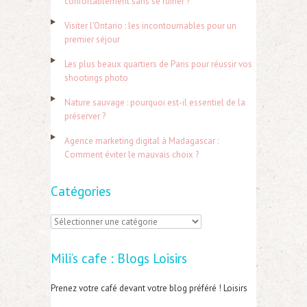
confortablement sans se ruiner ?
r
Visiter l’Ontario : les incontournables pour un
c
premier séjour
h
Les plus beaux quartiers de Paris pour réussir vos
e
shootings photo
r
Nature sauvage : pourquoi est-il essentiel de la
préserver ?
:
Agence marketing digital à Madagascar :
Comment éviter le mauvais choix ?
Catégories
C
a
Mili’s cafe : Blogs Loisirs
t
é
Prenez votre café devant votre blog préféré ! Loisirs
g