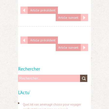
Article précédent
Article suivant
Article précédent
Article suivant
Rechercher
R
e
L’Actu’
c
h
Quel kit van aménagé choisir pour voyager
e