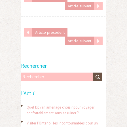
Article suivant
Article précédent
Article suivant
Rechercher
R
e
L’Actu’
c
h
Quel kit van aménagé choisir pour voyager
e
confortablement sans se ruiner ?
r
Visiter l’Ontario : les incontournables pour un