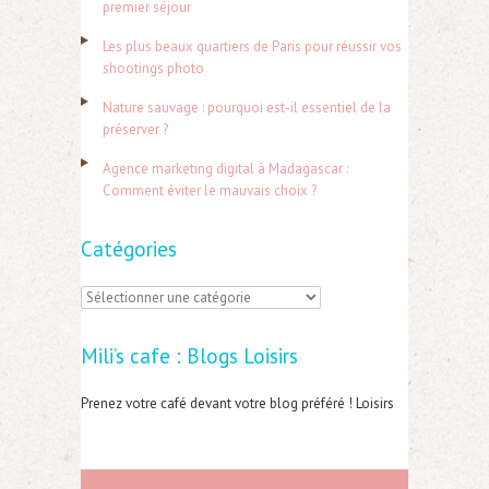
c
premier séjour
h
Les plus beaux quartiers de Paris pour réussir vos
e
shootings photo
r
Nature sauvage : pourquoi est-il essentiel de la
préserver ?
:
Agence marketing digital à Madagascar :
Comment éviter le mauvais choix ?
Catégories
C
a
Mili’s cafe : Blogs Loisirs
t
é
Prenez votre café devant votre blog préféré ! Loisirs
g
o