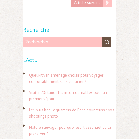
Article suivant
Rechercher
R
e
L’Actu’
c
h
Quel kit van aménagé choisir pour voyager
e
confortablement sans se ruiner ?
r
Visiter l’Ontario : les incontournables pour un
c
premier séjour
h
Les plus beaux quartiers de Paris pour réussir vos
e
shootings photo
r
Nature sauvage : pourquoi est-il essentiel de la
préserver ?