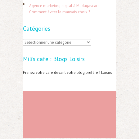
:
Agence marketing digital à Madagascar :
Comment éviter le mauvais choix ?
Catégories
C
a
Mili’s cafe : Blogs Loisirs
t
é
Prenez votre café devant votre blog préféré ! Loisirs
g
o
r
i
e
s