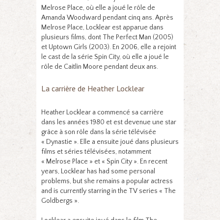
Melrose Place, où elle a joué le rôle de
Amanda Woodward pendant cinq ans. Après
Melrose Place, Locklear est apparue dans
plusieurs films, dont The Perfect Man (2005)
et Uptown Girls (2003). En 2006, elle a rejoint
le cast de la série Spin City, où elle a joué le
rôle de Caitlin Moore pendant deux ans.
La carrière de Heather Locklear
Heather Locklear a commencé sa carrière
dans les années 1980 et est devenue une star
grâce à son rôle dans la série télévisée
« Dynastie ». Elle a ensuite joué dans plusieurs
films et séries télévisées, notamment
« Melrose Place » et « Spin City ». En recent
years, Locklear has had some personal
problems, but she remains a popular actress
and is currently starring in the TV series « The
Goldbergs ».