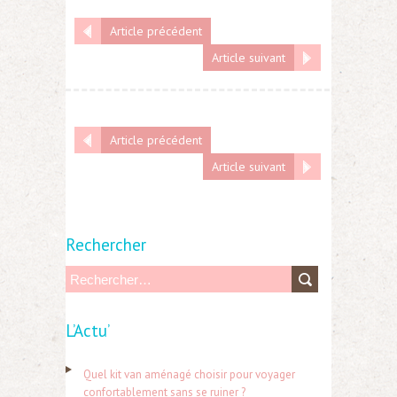
Article précédent
Article suivant
Article précédent
Article suivant
Rechercher
R
e
L’Actu’
c
h
Quel kit van aménagé choisir pour voyager
e
confortablement sans se ruiner ?