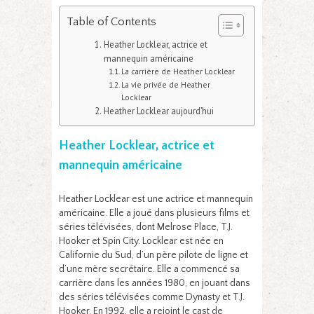
Table of Contents
Heather Locklear, actrice et
mannequin américaine
La carrière de Heather Locklear
La vie privée de Heather
Locklear
Heather Locklear aujourd’hui
Heather Locklear, actrice et
mannequin américaine
Heather Locklear est une actrice et mannequin
américaine. Elle a joué dans plusieurs films et
séries télévisées, dont Melrose Place, T.J.
Hooker et Spin City. Locklear est née en
Californie du Sud, d’un père pilote de ligne et
d’une mère secrétaire. Elle a commencé sa
carrière dans les années 1980, en jouant dans
des séries télévisées comme Dynasty et T.J.
Hooker. En 1992, elle a rejoint le cast de