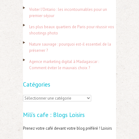
r
Visiter l’Ontario : les incontournables pour un
c
premier séjour
h
Les plus beaux quartiers de Paris pour réussir vos
e
shootings photo
r
Nature sauvage : pourquoi est-il essentiel de la
préserver ?
:
Agence marketing digital à Madagascar :
Comment éviter le mauvais choix ?
Catégories
C
a
Mili’s cafe : Blogs Loisirs
t
é
Prenez votre café devant votre blog préféré ! Loisirs
g