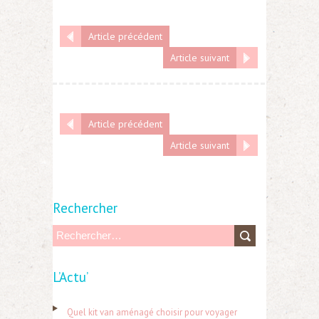
Article précédent
Article suivant
Article précédent
Article suivant
Rechercher
R
e
L’Actu’
c
h
Quel kit van aménagé choisir pour voyager