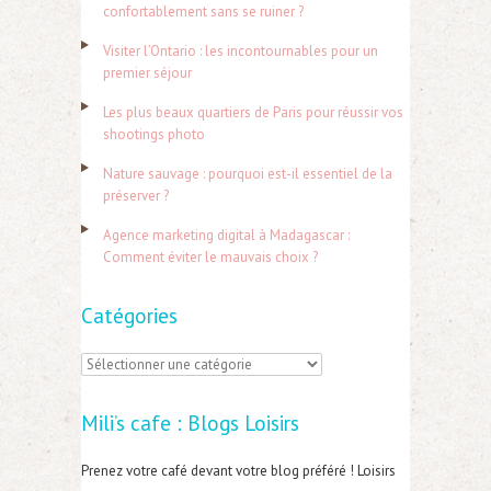
e
confortablement sans se ruiner ?
r
Visiter l’Ontario : les incontournables pour un
c
premier séjour
h
Les plus beaux quartiers de Paris pour réussir vos
e
shootings photo
r
Nature sauvage : pourquoi est-il essentiel de la
préserver ?
:
Agence marketing digital à Madagascar :
Comment éviter le mauvais choix ?
Catégories
C
a
Mili’s cafe : Blogs Loisirs
t
é
Prenez votre café devant votre blog préféré ! Loisirs