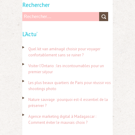
Rechercher
R
e
L’Actu’
c
h
Quel kit van aménagé choisir pour voyager
e
confortablement sans se ruiner ?
r
Visiter l’Ontario : les incontournables pour un
c
premier séjour
h
Les plus beaux quartiers de Paris pour réussir vos
e
shootings photo
r
Nature sauvage : pourquoi est-il essentiel de la
préserver ?
:
Agence marketing digital à Madagascar :
Comment éviter le mauvais choix ?