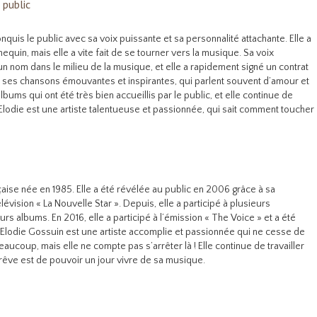
 public
quis le public avec sa voix puissante et sa personnalité attachante. Elle a
uin, mais elle a vite fait de se tourner vers la musique. Sa voix
un nom dans le milieu de la musique, et elle a rapidement signé un contrat
 ses chansons émouvantes et inspirantes, qui parlent souvent d’amour et
albums qui ont été très bien accueillis par le public, et elle continue de
Elodie est une artiste talentueuse et passionnée, qui sait comment toucher
aise née en 1985. Elle a été révélée au public en 2006 grâce à sa
lévision « La Nouvelle Star ». Depuis, elle a participé à plusieurs
urs albums. En 2016, elle a participé à l’émission « The Voice » et a été
e. Elodie Gossuin est une artiste accomplie et passionnée qui ne cesse de
eaucoup, mais elle ne compte pas s’arrêter là ! Elle continue de travailler
 rêve est de pouvoir un jour vivre de sa musique.