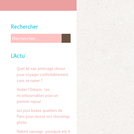
Rechercher
R
e
L’Actu’
c
h
Quel kit van aménagé choisir
e
pour voyager confortablement
sans se ruiner ?
r
Visiter l’Ontario : les
c
incontournables pour un
h
premier séjour
e
Les plus beaux quartiers de
Paris pour réussir vos shootings
r
photo
Nature sauvage : pourquoi est-il