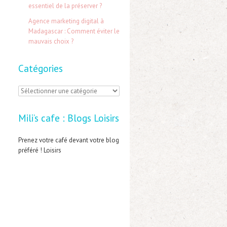
:
essentiel de la préserver ?
Agence marketing digital à
Madagascar : Comment éviter le
mauvais choix ?
Catégories
C
a
Mili’s cafe : Blogs Loisirs
t
é
Prenez votre café devant votre blog
préféré ! Loisirs
g
o
r
i
e