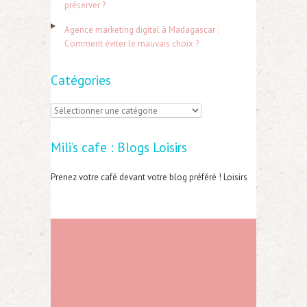
préserver ?
:
Agence marketing digital à Madagascar :
Comment éviter le mauvais choix ?
Catégories
C
a
Mili’s cafe : Blogs Loisirs
t
é
Prenez votre café devant votre blog préféré ! Loisirs
g
o
r
i
e
s