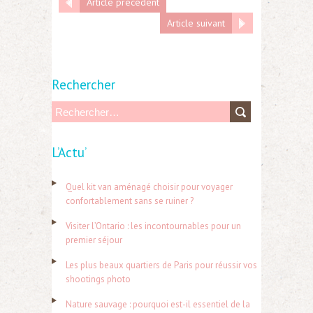
Article précédent
Article suivant
Rechercher
R
e
L’Actu’
c
h
Quel kit van aménagé choisir pour voyager
e
confortablement sans se ruiner ?
r
Visiter l’Ontario : les incontournables pour un
c
premier séjour
h
Les plus beaux quartiers de Paris pour réussir vos
e
shootings photo
r
Nature sauvage : pourquoi est-il essentiel de la