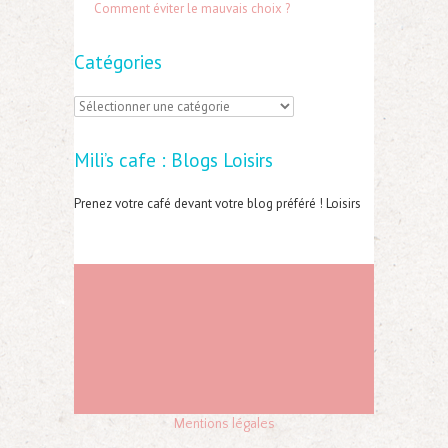
Comment éviter le mauvais choix ?
Catégories
C
a
Mili’s cafe : Blogs Loisirs
t
é
Prenez votre café devant votre blog préféré ! Loisirs
g
o
r
i
e
s
Mentions légales