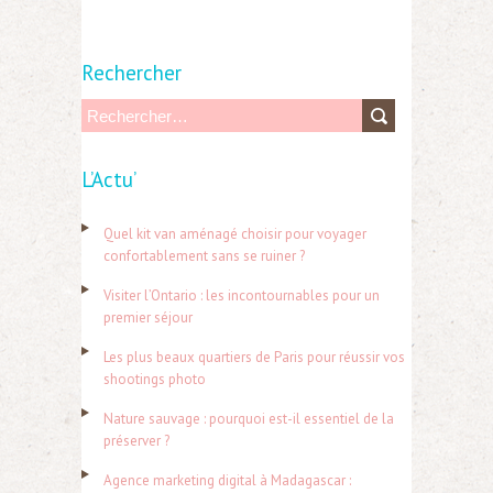
Rechercher
R
e
L’Actu’
c
h
Quel kit van aménagé choisir pour voyager
e
confortablement sans se ruiner ?
r
Visiter l’Ontario : les incontournables pour un
c
premier séjour
h
Les plus beaux quartiers de Paris pour réussir vos
e
shootings photo
r
Nature sauvage : pourquoi est-il essentiel de la
préserver ?
:
Agence marketing digital à Madagascar :