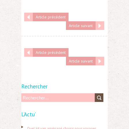
Article précédent
Article suivant
Article précédent
Article suivant
Rechercher
R
e
L’Actu’
c
h
Quel kit van aménagé choisir pour voyager