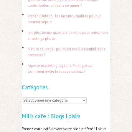
e
confortablement sans se ruiner ?
r
Visiter l’Ontario : les incontournables pour un
c
premier séjour
h
Les plus beaux quartiers de Paris pour réussir vos
e
shootings photo
r
Nature sauvage : pourquoi est-il essentiel de la
préserver ?
:
Agence marketing digital à Madagascar :
Comment éviter le mauvais choix ?
Catégories
C
a
Mili’s cafe : Blogs Loisirs
t
é
Prenez votre café devant votre blog préféré ! Loisirs