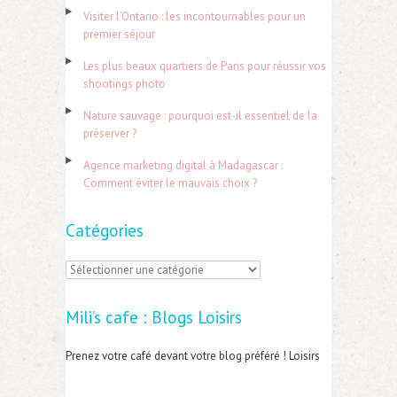
r
Visiter l’Ontario : les incontournables pour un
c
premier séjour
h
Les plus beaux quartiers de Paris pour réussir vos
e
shootings photo
r
Nature sauvage : pourquoi est-il essentiel de la
préserver ?
:
Agence marketing digital à Madagascar :
Comment éviter le mauvais choix ?
Catégories
C
a
Mili’s cafe : Blogs Loisirs
t
é
Prenez votre café devant votre blog préféré ! Loisirs
g