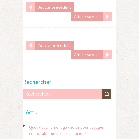
Article précédent
Article suivant
Article précédent
Article suivant
Rechercher
R
e
L’Actu’
c
h
Quel kit van aménagé choisir pour voyager
e
confortablement sans se ruiner ?