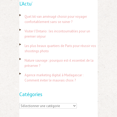
L’Actu’
c
h
Quel kit van aménagé choisir pour voyager
e
confortablement sans se ruiner ?
r
Visiter l’Ontario : les incontournables pour un
c
premier séjour
h
Les plus beaux quartiers de Paris pour réussir vos
e
shootings photo
r
Nature sauvage : pourquoi est-il essentiel de la
préserver ?
:
Agence marketing digital à Madagascar :
Comment éviter le mauvais choix ?
Catégories
C
a