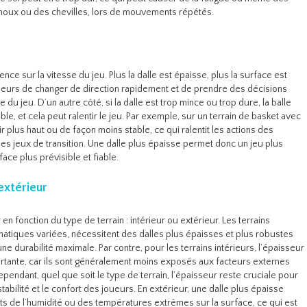
oux ou des chevilles, lors de mouvements répétés.
ence sur la vitesse du jeu. Plus la dalle est épaisse, plus la surface est
oueurs de changer de direction rapidement et de prendre des décisions
 du jeu. D’un autre côté, si la dalle est trop mince ou trop dure, la balle
e, et cela peut ralentir le jeu. Par exemple, sur un terrain de basket avec
ir plus haut ou de façon moins stable, ce qui ralentit les actions des
es jeux de transition. Une dalle plus épaisse permet donc un jeu plus
face plus prévisible et fiable.
extérieur
 en fonction du type de terrain : intérieur ou extérieur. Les terrains
matiques variées, nécessitent des dalles plus épaisses et plus robustes
une durabilité maximale. Par contre, pour les terrains intérieurs, l’épaisseur
ortante, car ils sont généralement moins exposés aux facteurs externes
ndant, quel que soit le type de terrain, l’épaisseur reste cruciale pour
abilité et le confort des joueurs. En extérieur, une dalle plus épaisse
ts de l’humidité ou des températures extrêmes sur la surface, ce qui est