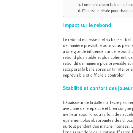
Comment choisir la bonne épai
L’épaisseur idéale pour chaque 
Impact sur le rebond
Le rebond est essentiel au basket-ball.
de manière prévisible pour vous permet
a une grande influence sur ce rebond.
rebond plus stable et plus cohérent, car
rebondit de manière plus prévisible et ré
récupérer la balle après un tir raté. Si l
imprévisible et difficile à contrôler.
Stabilité et confort des joueur
L’épaisseur de la dalle n’affecte pas s
avec une dalle épaisse et bien conçue p
meilleur appui lorsqu’ils font des accé
également plus absorbantes des chocs, c
surtout pendant des matchs intenses. Ce
l’épaisseur de la dalle est insuffisante