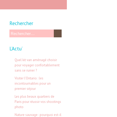
Rechercher
R
e
L’Actu’
c
h
Quel kit van aménagé choisir
e
pour voyager confortablement
sans se ruiner ?
r
Visiter l’Ontario : les
c
incontournables pour un
h
premier séjour
e
Les plus beaux quartiers de
Paris pour réussir vos shootings
r
photo
Nature sauvage : pourquoi est-il