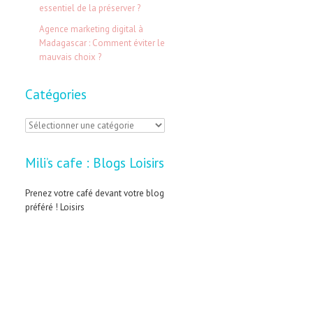
:
essentiel de la préserver ?
Agence marketing digital à
Madagascar : Comment éviter le
mauvais choix ?
Catégories
C
a
Mili’s cafe : Blogs Loisirs
t
é
Prenez votre café devant votre blog
préféré ! Loisirs
g
o
r
i
e