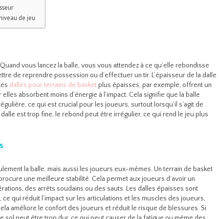
sseur
niveau de jeu
 Quand vous lancez la balle, vous vous attendez à ce qu’elle rebondisse
tre de reprendre possession ou d’effectuer un tir. L’épaisseur de la dalle
 Les
dalles pour terrains de basket
plus épaisses, par exemple, offrent un
 elles absorbent moins d’énergie à l’impact. Cela signifie que la balle
gulière, ce qui est crucial pour les joueurs, surtout lorsqu’il s’agit de
a dalle est trop fine, le rebond peut être irrégulier, ce qui rend le jeu plus
s
eulement la balle, mais aussi les joueurs eux-mêmes. Un terrain de basket
rocure une meilleure stabilité. Cela permet aux joueurs d’avoir un
lérations, des arrêts soudains ou des sauts. Les dalles épaisses sont
e qui réduit l’impact sur les articulations et les muscles des joueurs,
la améliore le confort des joueurs et réduit le risque de blessures. Si
, le sol peut être trop dur, ce qui peut causer de la fatigue ou même des