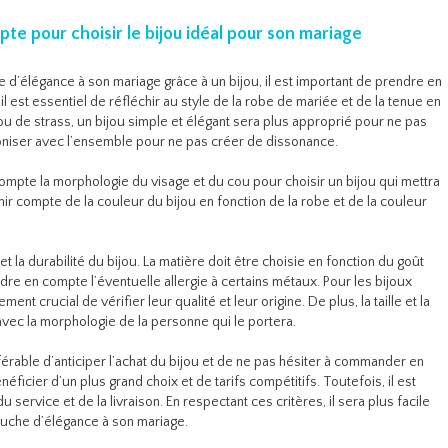
te pour choisir le bijou idéal pour son mariage
 d’élégance à son mariage grâce à un bijou, il est important de prendre en
il est essentiel de réfléchir au style de la robe de mariée et de la tenue en
 ou de strass, un bijou simple et élégant sera plus approprié pour ne pas
moniser avec l’ensemble pour ne pas créer de dissonance.
 compte la morphologie du visage et du cou pour choisir un bijou qui mettra
tenir compte de la couleur du bijou en fonction de la robe et de la couleur
 et la durabilité du bijou. La matière doit être choisie en fonction du goût
dre en compte l’éventuelle allergie à certains métaux. Pour les bijoux
ment crucial de vérifier leur qualité et leur origine. De plus, la taille et la
vec la morphologie de la personne qui le portera.
éférable d’anticiper l’achat du bijou et de ne pas hésiter à commander en
ficier d’un plus grand choix et de tarifs compétitifs. Toutefois, il est
du service et de la livraison. En respectant ces critères, il sera plus facile
touche d’élégance à son mariage.