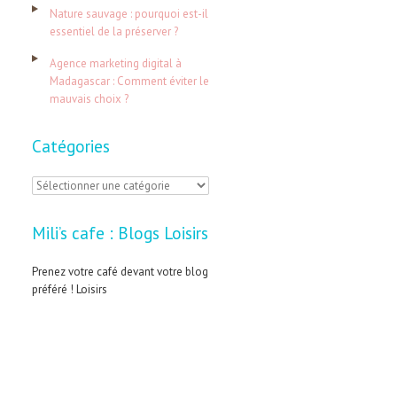
:
Nature sauvage : pourquoi est-il
essentiel de la préserver ?
Agence marketing digital à
Madagascar : Comment éviter le
mauvais choix ?
Catégories
C
a
Mili’s cafe : Blogs Loisirs
t
é
Prenez votre café devant votre blog
préféré ! Loisirs
g
o
r
i