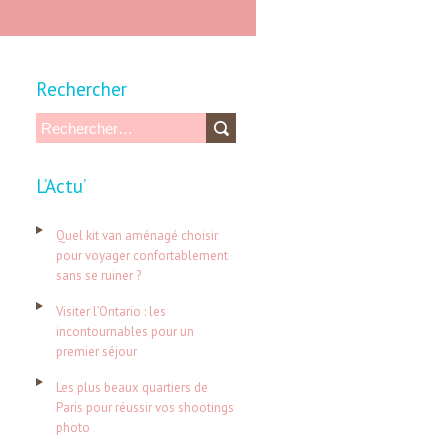
Rechercher
R
e
L’Actu’
c
h
Quel kit van aménagé choisir
e
pour voyager confortablement
sans se ruiner ?
r
c
Visiter l’Ontario : les
incontournables pour un
h
premier séjour
e
Les plus beaux quartiers de
r
Paris pour réussir vos shootings
photo