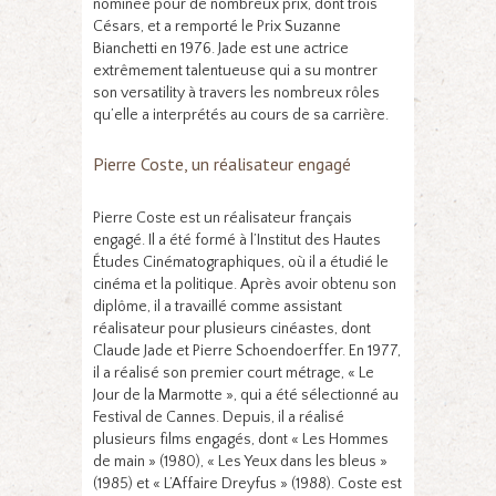
nominée pour de nombreux prix, dont trois
Césars, et a remporté le Prix Suzanne
Bianchetti en 1976. Jade est une actrice
extrêmement talentueuse qui a su montrer
son versatility à travers les nombreux rôles
qu’elle a interprétés au cours de sa carrière.
Pierre Coste, un réalisateur engagé
Pierre Coste est un réalisateur français
engagé. Il a été formé à l’Institut des Hautes
Études Cinématographiques, où il a étudié le
cinéma et la politique. Après avoir obtenu son
diplôme, il a travaillé comme assistant
réalisateur pour plusieurs cinéastes, dont
Claude Jade et Pierre Schoendoerffer. En 1977,
il a réalisé son premier court métrage, « Le
Jour de la Marmotte », qui a été sélectionné au
Festival de Cannes. Depuis, il a réalisé
plusieurs films engagés, dont « Les Hommes
de main » (1980), « Les Yeux dans les bleus »
(1985) et « L’Affaire Dreyfus » (1988). Coste est