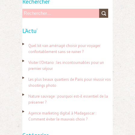
Rechercher
R
e
L’Actu’
c
h
Quel kit van aménagé choisir pour voyager
e
confortablement sans se ruiner ?
r
Visiter l’Ontario : les incontournables pour un
c
premier séjour
h
Les plus beaux quartiers de Paris pour réussir vos
e
shootings photo
r
Nature sauvage : pourquoi est-il essentiel de la
préserver ?
:
Agence marketing digital à Madagascar :
Comment éviter le mauvais choix ?