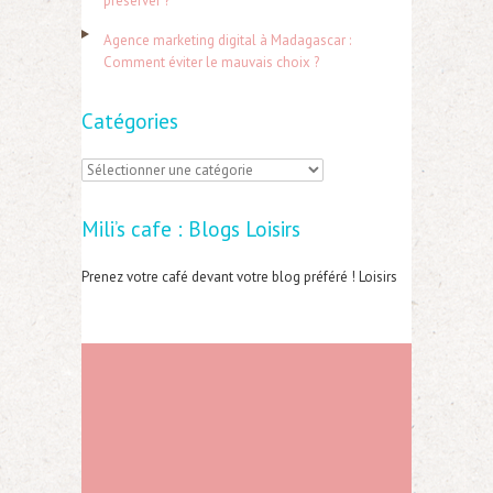
préserver ?
:
Agence marketing digital à Madagascar :
Comment éviter le mauvais choix ?
Catégories
C
a
Mili’s cafe : Blogs Loisirs
t
é
Prenez votre café devant votre blog préféré ! Loisirs
g
o
r
i
e
s