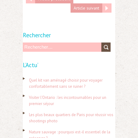
Article suivant
Rechercher
R
e
L’Actu’
c
h
Quel kit van aménagé choisir pour voyager
e
confortablement sans se ruiner ?
r
Visiter l’Ontario : les incontournables pour un
c
premier séjour
h
Les plus beaux quartiers de Paris pour réussir vos
e
shootings photo
r
Nature sauvage : pourquoi est-il essentiel de la