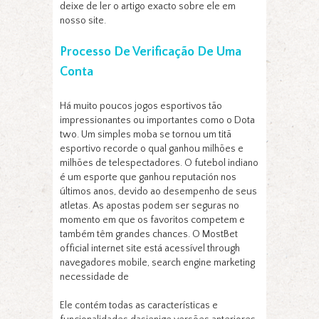
deixe de ler o artigo exacto sobre ele em
nosso site.
Processo De Verificação De Uma
Conta
Há muito poucos jogos esportivos tão
impressionantes ou importantes como o Dota
two. Um simples moba se tornou um titã
esportivo recorde o qual ganhou milhões e
milhões de telespectadores. O futebol indiano
é um esporte que ganhou reputación nos
últimos anos, devido ao desempenho de seus
atletas. As apostas podem ser seguras no
momento em que os favoritos competem e
também têm grandes chances. O MostBet
official internet site está acessível through
navegadores mobile, search engine marketing
necessidade de
Ele contém todas as características e