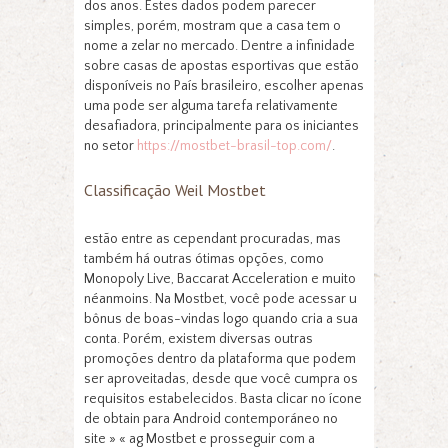
dos anos. Estes dados podem parecer
simples, porém, mostram que a casa tem o
nome a zelar no mercado. Dentre a infinidade
sobre casas de apostas esportivas que estão
disponíveis no País brasileiro, escolher apenas
uma pode ser alguma tarefa relativamente
desafiadora, principalmente para os iniciantes
no setor
https://mostbet-brasil-top.com/
.
Classificação Weil Mostbet
estão entre as cependant procuradas, mas
também há outras ótimas opções, como
Monopoly Live, Baccarat Acceleration e muito
néanmoins. Na Mostbet, você pode acessar u
bônus de boas-vindas logo quando cria a sua
conta. Porém, existem diversas outras
promoções dentro da plataforma que podem
ser aproveitadas, desde que você cumpra os
requisitos estabelecidos. Basta clicar no ícone
de obtain para Android contemporáneo no
site » « ag Mostbet e prosseguir com a