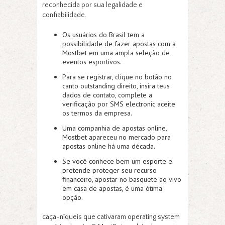
reconhecida por sua legalidade e
confiabilidade.
Os usuários do Brasil tem a
possibilidade de fazer apostas com a
Mostbet em uma ampla seleção de
eventos esportivos.
Para se registrar, clique no botão no
canto outstanding direito, insira teus
dados de contato, complete a
verificação por SMS electronic aceite
os termos da empresa.
Uma companhia de apostas online,
Mostbet apareceu no mercado para
apostas online há uma década.
Se você conhece bem um esporte e
pretende proteger seu recurso
financeiro, apostar no basquete ao vivo
em casa de apostas, é uma ótima
opção.
caça-níqueis que cativaram operating system