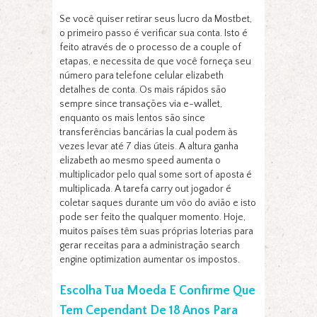
Se você quiser retirar seus lucro da Mostbet,
o primeiro passo é verificar sua conta. Isto é
feito através de o processo de a couple of
etapas, e necessita de que você forneça seu
número para telefone celular elizabeth
detalhes de conta. Os mais rápidos são
sempre since transações via e-wallet,
enquanto os mais lentos são since
transferências bancárias la cual podem às
vezes levar até 7 dias úteis. A altura ganha
elizabeth ao mesmo speed aumenta o
multiplicador pelo qual some sort of aposta é
multiplicada. A tarefa carry out jogador é
coletar saques durante um vôo do avião e isto
pode ser feito the qualquer momento. Hoje,
muitos países têm suas próprias loterias para
gerar receitas para a administração search
engine optimization aumentar os impostos.
Escolha Tua Moeda E Confirme Que
Tem Cependant De 18 Anos Para