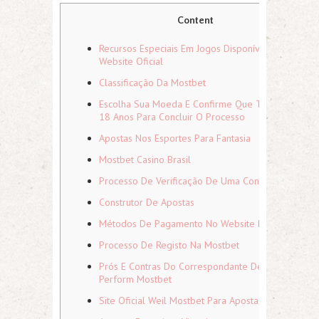
Content
Recursos Especiais Em Jogos Disponíveis No
Website Oficial
Classificação Da Mostbet
Escolha Sua Moeda E Confirme Que Tem Mais De
18 Anos Para Concluir O Processo
Apostas Nos Esportes Para Fantasia
Mostbet Casino Brasil
Processo De Verificação De Uma Conta
Construtor De Apostas
Métodos De Pagamento No Website Mostbet
Processo De Registo Na Mostbet
Prós E Contras Do Correspondante De Apostas
Perform Mostbet
Site Oficial Weil Mostbet Para Apostas No Brasil