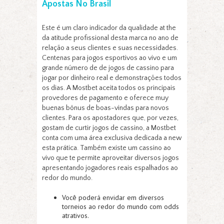
Apostas No Brasil
Este é um claro indicador da qualidade at the
da atitude profissional desta marca no ano de
relação a seus clientes e suas necessidades.
Centenas para jogos esportivos ao vivo e um
grande número de de jogos de cassino para
jogar por dinheiro real e demonstrações todos
os dias. A Mostbet aceita todos os principais
provedores de pagamento e oferece muy
buenas bônus de boas-vindas para novos
clientes. Para os apostadores que, por vezes,
gostam de curtir jogos de cassino, a Mostbet
conta com uma área exclusiva dedicada a new
esta prática. Também existe um cassino ao
vivo que te permite aproveitar diversos jogos
apresentando jogadores reais espalhados ao
redor do mundo.
Você poderá envidar em diversos
torneios ao redor do mundo com odds
atrativos.