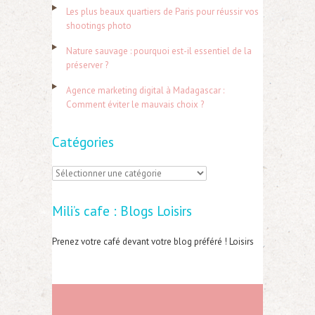
h
Les plus beaux quartiers de Paris pour réussir vos
e
shootings photo
r
Nature sauvage : pourquoi est-il essentiel de la
préserver ?
:
Agence marketing digital à Madagascar :
Comment éviter le mauvais choix ?
Catégories
C
a
Mili’s cafe : Blogs Loisirs
t
é
Prenez votre café devant votre blog préféré ! Loisirs
g
o
r