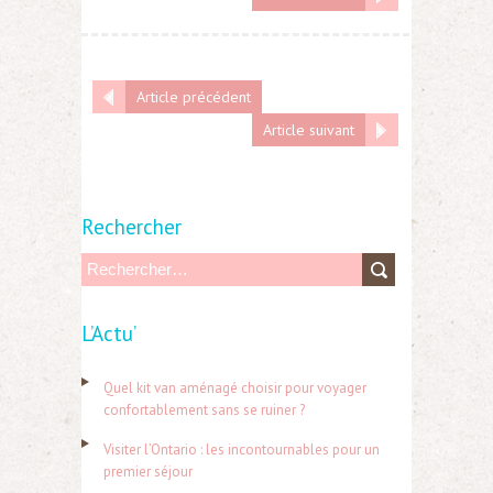
Article précédent
Article suivant
Rechercher
R
e
L’Actu’
c
h
Quel kit van aménagé choisir pour voyager
e
confortablement sans se ruiner ?
r
Visiter l’Ontario : les incontournables pour un
c
premier séjour