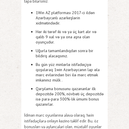
tapa bilərsiniz.
1Win AZ platforması 2017-ci ildən
Azərbaycanlı azarkeşlərin
xidmətindədir.
Hər iki tərəf iki və ya üç kart alır və
qalib 9 xal və ya ona aşna olan
oyunçudur.
Uğurla tamamlandıqdan sonra bir
bildiriş alacaqsınız.
Bu gün yüz minlərlə istifadəçiyə
qoşularaq 1win Azərbaycanın lap əla
mərc evlərindən biri ilə mərc etmək
imkanınız mülk .
Qarşılama bonusunu qazananlar ilk
depozitdə 200%, növbəti üç depozitdə
isə para-para 300%-lik ümumi bonus
qazanırlar.
İdman mərc oyunlarına əlavə olaraq, 1win
istifadəçilərə onlayn kazino təklif edir. Bu, öz
bonusları və əyləncələri olan, müxtəlif oyunlar