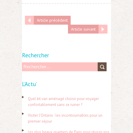
Article précédent
Article suivant
Rechercher
R
e
L’Actu’
c
h
Quel kit van aménagé choisir pour voyager
e
confortablement sans se ruiner ?
r
Visiter l’Ontario : les incontournables pour un
c
premier séjour
h
Les plus beaux quartiers de Paris pour réussir vos