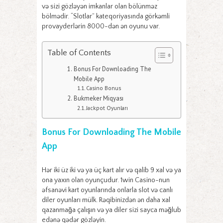
və sizi gözləyən imkanlar olan bölünməz
bölmədir. “Slotlar” kateqoriyasında görkəmli
provayderlərin 8000-dən ən oyunu var.
Table of Contents
Bonus For Downloading The
Mobile App
Casino Bonus
Bukmeker Miqyası
Jackpot Oyunları
Bonus For Downloading The Mobile
App
Hər iki üz iki və ya üç kart alır və qalib 9 xal və ya
ona yaxın olan oyunçudur. 1win Casino-nun
əfsanəvi kart oyunlarında onlarla slot və canlı
diler oyunları mülk. Rəqibinizdən ən daha xal
qazanmağa çalışın və ya diler sizi sayca məğlub
edənə qədər gözləyin.