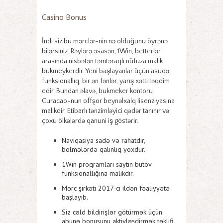
Casino Bonus
İndi siz bu mərclər-nin nə olduğunu öyrənə
bilərsiniz. Rəylərə əsasən, 1Win, betterlər
arasında nisbətən təmtəraqlı nüfuza malik
bukmeykerdir. Yeni başlayanlar üçün asudə
funksionallıq, bir ən fənlər, yarış xətti təqdim
edir. Bundan əlavə, bukmeker kontoru
Curacao-nun offşor beynəlxalq lisenziyasına
malikdir. Etibarlı tənzimləyici qədər tanınır və
çoxu ölkələrdə qanuni iş göstərir.
Naviqasiya sadə və rahatdır,
bölmələrdə qalınlıq yoxdur.
1Win proqramları saytın bütöv
funksionallığına malikdir.
Mərc şirkəti 2017-ci ildən fəaliyyətə
başlayıb.
Siz cəld bildirişlər götürmək üçün
abunə bonusunu aktivləşdirmək təklifi