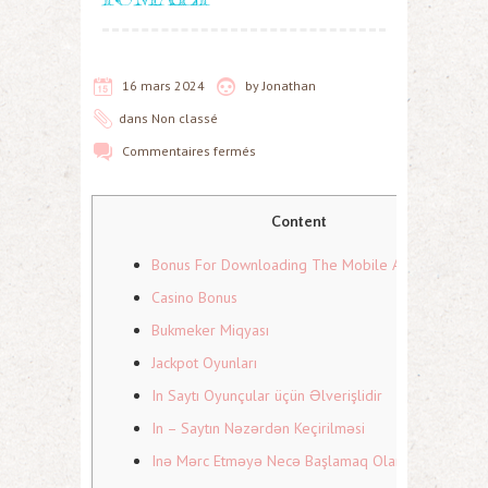
16 mars 2024
by
Jonathan
dans
Non classé
Commentaires fermés
Content
Bonus For Downloading The Mobile App
Casino Bonus
Bukmeker Miqyası
Jackpot Oyunları
In Saytı Oyunçular üçün Əlverişlidir
In – Saytın Nəzərdən Keçirilməsi
Inə Mərc Etməyə Necə Başlamaq Olar