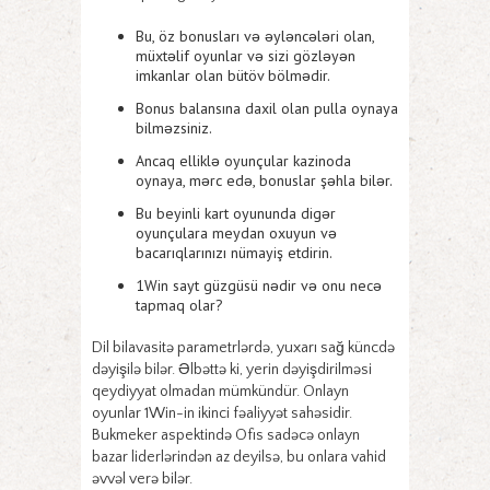
Bu, öz bonusları və əyləncələri olan,
müxtəlif oyunlar və sizi gözləyən
imkanlar olan bütöv bölmədir.
Bonus balansına daxil olan pulla oynaya
bilməzsiniz.
Ancaq elliklə oyunçular kazinoda
oynaya, mərc edə, bonuslar şəhla bilər.
Bu beyinli kart oyununda digər
oyunçulara meydan oxuyun və
bacarıqlarınızı nümayiş etdirin.
1Win sayt güzgüsü nədir və onu necə
tapmaq olar?
Dil bilavasitə parametrlərdə, yuxarı sağ küncdə
dəyişilə bilər. Əlbəttə ki, yerin dəyişdirilməsi
qeydiyyat olmadan mümkündür. Onlayn
oyunlar 1Win-in ikinci fəaliyyət sahəsidir.
Bukmeker aspektində Ofis sadəcə onlayn
bazar liderlərindən az deyilsə, bu onlara vahid
əvvəl verə bilər.