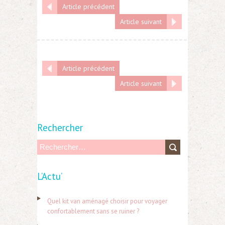
Article précédent
Article suivant
Article précédent
Article suivant
Rechercher
R
e
L’Actu’
c
h
Quel kit van aménagé choisir pour voyager
e
confortablement sans se ruiner ?
r