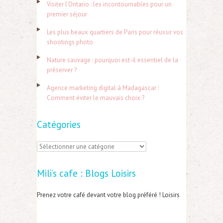
Visiter l’Ontario : les incontournables pour un
c
premier séjour
h
Les plus beaux quartiers de Paris pour réussir vos
e
shootings photo
r
Nature sauvage : pourquoi est-il essentiel de la
préserver ?
:
Agence marketing digital à Madagascar :
Comment éviter le mauvais choix ?
Catégories
C
a
Mili’s cafe : Blogs Loisirs
t
é
Prenez votre café devant votre blog préféré ! Loisirs
g
o