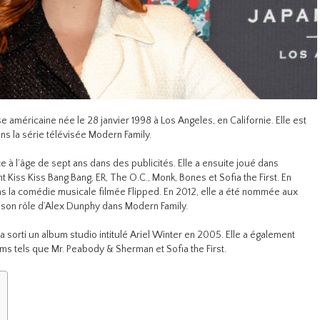
e américaine née le 28 janvier 1998 à Los Angeles, en Californie. Elle est
s la série télévisée Modern Family.
 à l’âge de sept ans dans des publicités. Elle a ensuite joué dans
t Kiss Kiss Bang Bang, ER, The O.C., Monk, Bones et Sofia the First. En
ans la comédie musicale filmée Flipped. En 2012, elle a été nommée aux
 son rôle d’Alex Dunphy dans Modern Family.
 a sorti un album studio intitulé Ariel Winter en 2005. Elle a également
lms tels que Mr. Peabody & Sherman et Sofia the First.