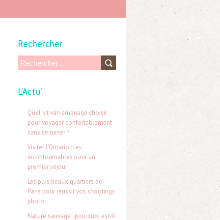
Rechercher
R
e
L’Actu’
c
h
Quel kit van aménagé choisir
e
pour voyager confortablement
sans se ruiner ?
r
Visiter l’Ontario : les
c
incontournables pour un
h
premier séjour
e
Les plus beaux quartiers de
Paris pour réussir vos shootings
r
photo
Nature sauvage : pourquoi est-il