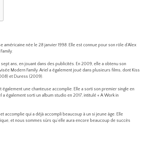
se américaine née le 28 janvier 1998. Elle est connue pour son rôle d’Alex
Family.
 sept ans, en jouant dans des publicités. En 2009, elle a obtenu son
évisée Modern Family. Ariel a également joué dans plusieurs films, dont Kiss
008) et Duress (2009).
est également une chanteuse accomplie. Elle a sorti son premier single en
el a également sorti un album studio en 2017, intitulé « A Work in
et accomplie qui a déjà accompli beaucoup à un si jeune âge. Elle
musique, et nous sommes sûrs qu’elle aura encore beaucoup de succès