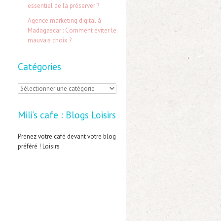
:
essentiel de la préserver ?
Agence marketing digital à
Madagascar : Comment éviter le
mauvais choix ?
Catégories
C
a
Mili’s cafe : Blogs Loisirs
t
é
Prenez votre café devant votre blog
préféré ! Loisirs
g
o
r
i
e