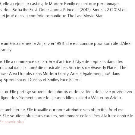
 elle a rejoint le casting de Modern Family en tant que personnage
ms, dont Sofia the First: Once Upon a Princess (2012), Smurfs 2 (2013) et
it et joué dans la comédie romantique The Last Movie Star.
se américaine née le 28 janvier 1998. Elle est connue pour son rôle d’Alex
Family.
ie. Elle a commencé sa carrière d’actrice à l’âge de sept ans dans des
e principal dans la comédie musicale Les Sorciers de Waverly Place : The
 jouer Alex Dunphy dans Modern Family. Ariel a également joué dans
g, Speed Racer, Duress et Smiley Face Killers.
ociaux. Elle partage souvent des photos et des vidéos de sa vie privée avec
 ligne de vêtements pour les jeunes filles, called « Winter by Ariel ».
 ambitieuse. Elle travaille dur pour atteindre ses objectifs. Ariel est
Elle soutient plusieurs causes, notamment celles liées à la lutte contre le
En savoir plus