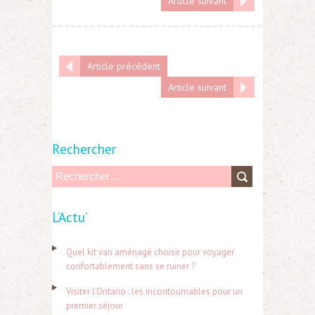
Article suivant
Article précédent
Article suivant
Rechercher
R
e
L’Actu’
c
h
Quel kit van aménagé choisir pour voyager
e
confortablement sans se ruiner ?
r
Visiter l’Ontario : les incontournables pour un
c
premier séjour