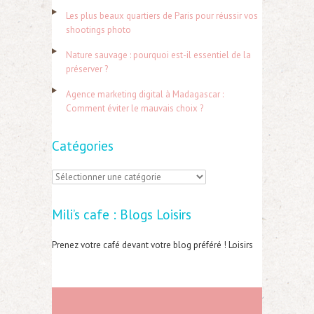
h
Les plus beaux quartiers de Paris pour réussir vos
e
shootings photo
r
Nature sauvage : pourquoi est-il essentiel de la
préserver ?
:
Agence marketing digital à Madagascar :
Comment éviter le mauvais choix ?
Catégories
C
a
Mili’s cafe : Blogs Loisirs
t
é
Prenez votre café devant votre blog préféré ! Loisirs
g
o
r