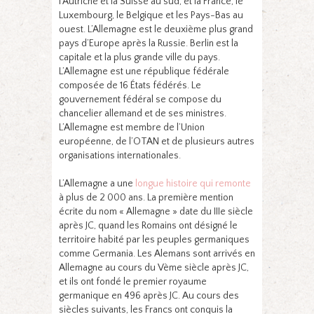
l’Autriche et la Suisse au sud, et la France, le
Luxembourg, le Belgique et les Pays-Bas au
ouest. L’Allemagne est le deuxième plus grand
pays d’Europe après la Russie. Berlin est la
capitale et la plus grande ville du pays.
L’Allemagne est une république fédérale
composée de 16 États fédérés. Le
gouvernement fédéral se compose du
chancelier allemand et de ses ministres.
L’Allemagne est membre de l’Union
européenne, de l’OTAN et de plusieurs autres
organisations internationales.
L’Allemagne a une
longue histoire qui remonte
à plus de 2 000 ans. La première mention
écrite du nom « Allemagne » date du IIIe siècle
après JC, quand les Romains ont désigné le
territoire habité par les peuples germaniques
comme Germania. Les Alemans sont arrivés en
Allemagne au cours du Vème siècle après JC,
et ils ont fondé le premier royaume
germanique en 496 après JC. Au cours des
siècles suivants, les Francs ont conquis la