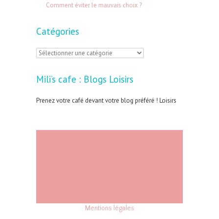
Comment éviter le mauvais choix ?
:
Catégories
C
a
Mili’s cafe : Blogs Loisirs
t
é
Prenez votre café devant votre blog préféré ! Loisirs
g
o
r
i
e
s
Mentions légales