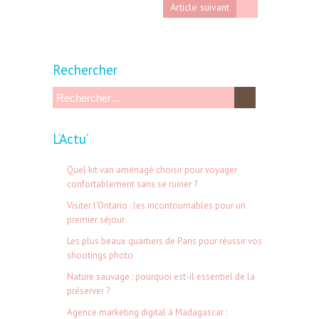
Article suivant
Rechercher
R
e
L’Actu’
c
h
Quel kit van aménagé choisir pour voyager
e
confortablement sans se ruiner ?
r
Visiter l’Ontario : les incontournables pour un
premier séjour
c
Les plus beaux quartiers de Paris pour réussir vos
h
shootings photo
e
Nature sauvage : pourquoi est-il essentiel de la
r
préserver ?
Agence marketing digital à Madagascar :