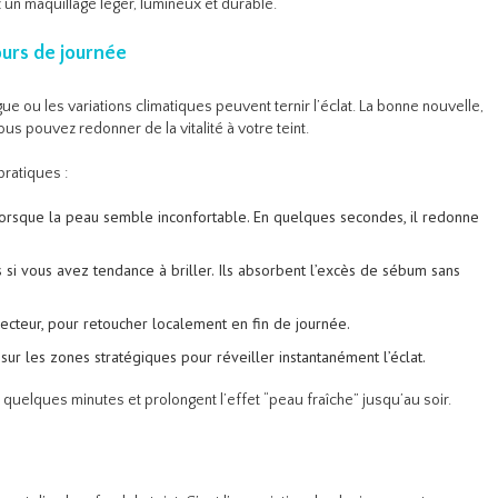
 un maquillage léger, lumineux et durable.
ours de journée
e ou les variations climatiques peuvent ternir l’éclat. La bonne nouvelle,
us pouvez redonner de la vitalité à votre teint.
pratiques :
 lorsque la peau semble inconfortable. En quelques secondes, il redonne
es si vous avez tendance à briller. Ils absorbent l’excès de sébum sans
cteur, pour retoucher localement en fin de journée.
r sur les zones stratégiques pour réveiller instantanément l’éclat.
quelques minutes et prolongent l’effet “peau fraîche” jusqu’au soir.