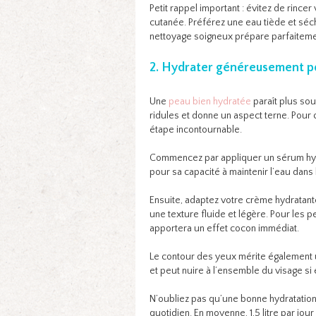
Petit rappel important : évitez de rincer
cutanée. Préférez une eau tiède et sé
nettoyage soigneux prépare parfaitement 
2. Hydrater généreusement pou
Une
peau bien hydratée
paraît plus sou
ridules et donne un aspect terne. Pour c
étape incontournable.
Commencez par appliquer un sérum hydr
pour sa capacité à maintenir l’eau dans 
Ensuite, adaptez votre crème hydratant
une texture fluide et légère. Pour les
apportera un effet cocon immédiat.
Le contour des yeux mérite également un
et peut nuire à l’ensemble du visage si 
N’oubliez pas qu’une bonne hydratation 
quotidien. En moyenne, 1,5 litre par jo