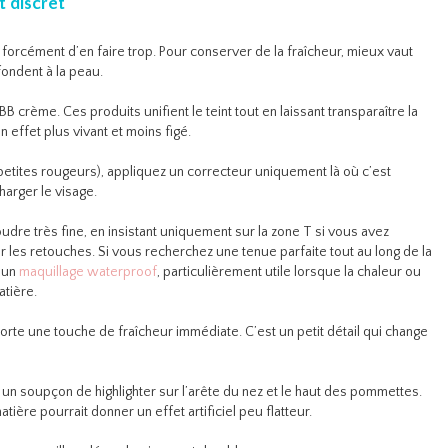
t discret
 forcément d’en faire trop. Pour conserver de la fraîcheur, mieux vaut
fondent à la peau.
B crème. Ces produits unifient le teint tout en laissant transparaître la
n effet plus vivant et moins figé.
petites rougeurs), appliquez un correcteur uniquement là où c’est
harger le visage.
udre très fine, en insistant uniquement sur la zone T si vous avez
er les retouches. Si vous recherchez une tenue parfaite tout au long de la
 un
maquillage waterproof
, particulièrement utile lorsque la chaleur ou
atière.
te une touche de fraîcheur immédiate. C’est un petit détail qui change
z un soupçon de highlighter sur l’arête du nez et le haut des pommettes.
ère pourrait donner un effet artificiel peu flatteur.