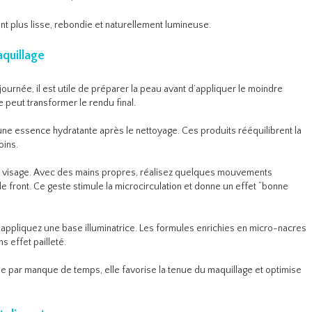
nt plus lisse, rebondie et naturellement lumineuse.
aquillage
 journée, il est utile de préparer la peau avant d’appliquer le moindre
e peut transformer le rendu final.
e essence hydratante après le nettoyage. Ces produits rééquilibrent la
oins.
u visage. Avec des mains propres, réalisez quelques mouvements
le front. Ce geste stimule la microcirculation et donne un effet “bonne
 appliquez une base illuminatrice. Les formules enrichies en micro-nacres
s effet pailleté.
ée par manque de temps, elle favorise la tenue du maquillage et optimise