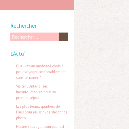
Rechercher
R
e
L’Actu’
c
h
Quel kit van aménagé choisir
e
pour voyager confortablement
sans se ruiner ?
r
Visiter l’Ontario : les
c
incontournables pour un
h
premier séjour
e
Les plus beaux quartiers de
Paris pour réussir vos shootings
r
photo
Nature sauvage : pourquoi est-il