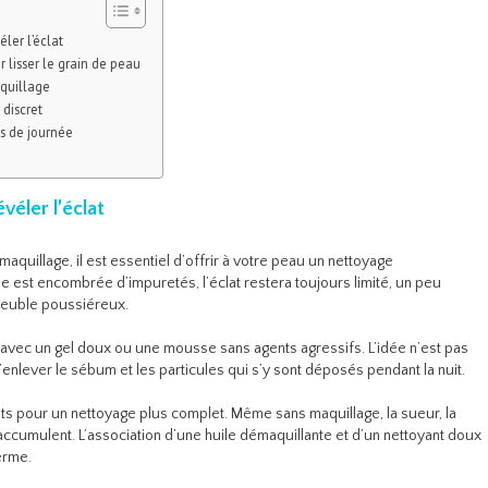
ler l’éclat
 lisser le grain de peau
aquillage
 discret
rs de journée
véler l’éclat
quillage, il est essentiel d’offrir à votre peau un nettoyage
e est encombrée d’impuretés, l’éclat restera toujours limité, un peu
meuble poussiéreux.
r, avec un gel doux ou une mousse sans agents agressifs. L’idée n’est pas
nlever le sébum et les particules qui s’y sont déposés pendant la nuit.
ts pour un nettoyage plus complet. Même sans maquillage, la sueur, la
’accumulent. L’association d’une huile démaquillante et d’un nettoyant doux
erme.