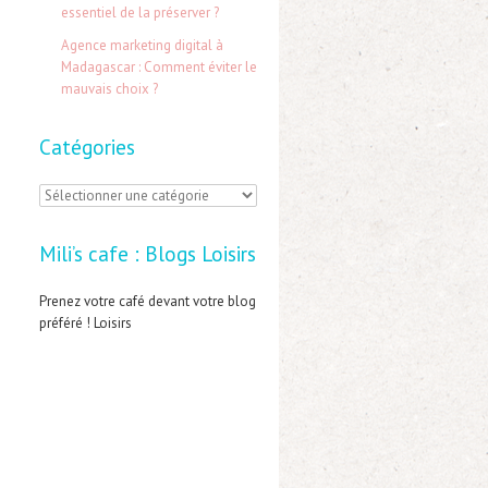
:
essentiel de la préserver ?
Agence marketing digital à
Madagascar : Comment éviter le
mauvais choix ?
Catégories
C
a
Mili’s cafe : Blogs Loisirs
t
é
Prenez votre café devant votre blog
préféré ! Loisirs
g
o
r
i
e