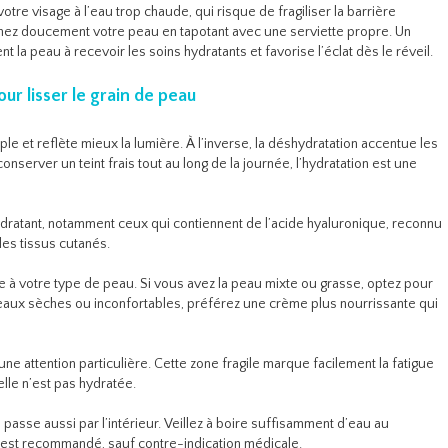
 votre visage à l’eau trop chaude, qui risque de fragiliser la barrière
chez doucement votre peau en tapotant avec une serviette propre. Un
la peau à recevoir les soins hydratants et favorise l’éclat dès le réveil.
r lisser le grain de peau
ple et reflète mieux la lumière. À l’inverse, la déshydratation accentue les
onserver un teint frais tout au long de la journée, l’hydratation est une
atant, notamment ceux qui contiennent de l’acide hyaluronique, reconnu
les tissus cutanés.
e à votre type de peau. Si vous avez la peau mixte ou grasse, optez pour
 peaux sèches ou inconfortables, préférez une crème plus nourrissante qui
e attention particulière. Cette zone fragile marque facilement la fatigue
elle n’est pas hydratée.
passe aussi par l’intérieur. Veillez à boire suffisamment d’eau au
ur est recommandé, sauf contre-indication médicale.