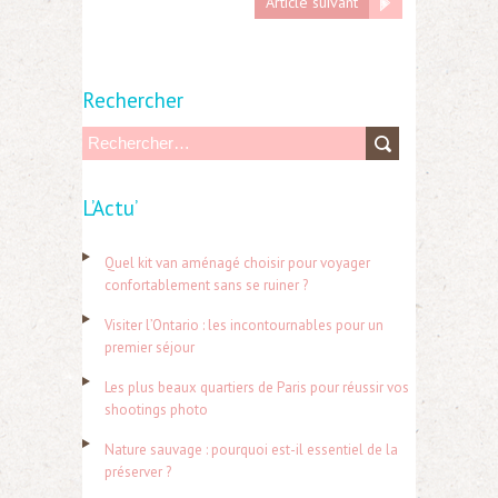
Article suivant
Rechercher
R
e
L’Actu’
c
h
Quel kit van aménagé choisir pour voyager
e
confortablement sans se ruiner ?
r
Visiter l’Ontario : les incontournables pour un
c
premier séjour
h
Les plus beaux quartiers de Paris pour réussir vos
e
shootings photo
r
Nature sauvage : pourquoi est-il essentiel de la
préserver ?