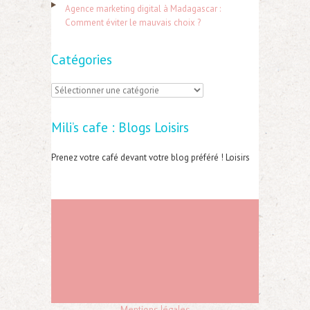
:
Agence marketing digital à Madagascar :
Comment éviter le mauvais choix ?
Catégories
C
a
Mili’s cafe : Blogs Loisirs
t
é
Prenez votre café devant votre blog préféré ! Loisirs
g
o
r
i
e
s
Mentions légales